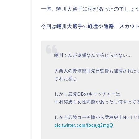
一体、蜷川大選手に何があったのでしょ
今回は
蜷川大選手
の
経歴
や
進路
、
スカウ
蜷川くんが逮捕なんて信じられない…
大商大の野球部は先日監督も逮捕された
された感じ
しかし広陵OBのキャッチャーは
中村奨成も女性問題があったし何やって
しかも広陵コーチ陣から学校史上No.1と
pic.twitter.com/fpcejq2mgQ