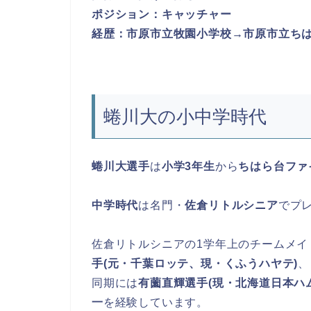
ポジション：キャッチャー
経歴：市原市立牧園小学校→
市原市立ち
蜷川大の小中学時代
蜷川大選手
は
小学3年生
から
ちはら台ファ
中学時代
は名門・
佐倉リトルシニア
でプ
佐倉リトルシニアの1学年上のチームメイ
手(元・千葉ロッテ、現・くふうハヤテ)
、
同期には
有薗直輝選手(現・北海道日本ハム
一
を経験しています。