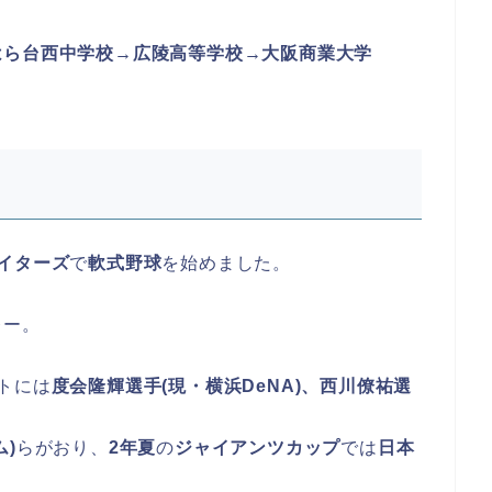
はら台西中学校
→広陵高等学校→大阪商業大学
イターズ
で
軟式野球
を始めました。
レー。
トには
度会隆輝選手(現・横浜DeNA)、西川僚祐選
)
らがおり、
2年夏
の
ジャイアンツカップ
では
日本