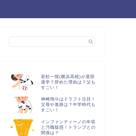
若杉一惺(横浜高校)が退部
退学？辞めた理由は？父も
すごい！
神崎翔斗はドラフト注目！
父母や進路は？中学時代も
すごい！
インファンティーノの年収
と汚職疑惑！トランプとの
関係は？