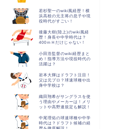
若杉聖一のwiki風経歴！横
浜高校の元主将の息子や現
役時代がすごい！
後藤大樹(陸上)のwiki風経
歴！身長や中学時代は？
400ｍＨだけじゃない！
小田浩監督のwiki経歴まと
め！指導方法や現役時代の
活躍は？
岩本大輝はドラフト注目！
父は元プロ？球速球種や出
身中学校は？
織田翔希がサングラスを使
う理由やメーカーは！メリ
ットや高野連規定も解説！
中尾理佑の球速球種や中学
時代は？ドラフト候補の経
歴を徹底解説！