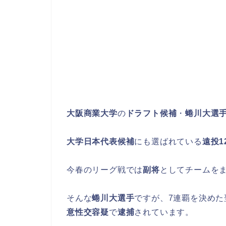
大阪商業大学
の
ドラフト候補
・
蜷川大選
大学日本代表候補
にも選ばれている
遠投1
今春のリーグ戦では
副将
としてチームを
そんな
蜷川大選手
ですが、7連覇を決めた
意性交容疑
で
逮捕
されています。