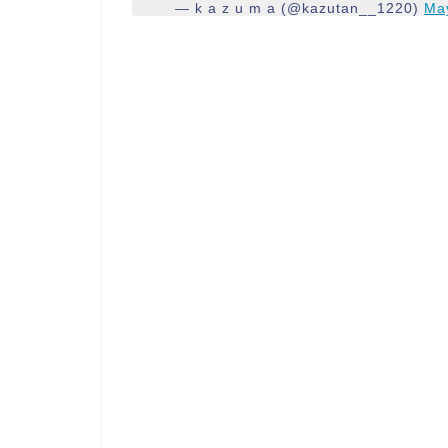
— k a z u m a (@kazutan__1220)
Ma