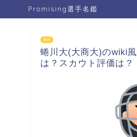
Promising選手名鑑
野球
蜷川大(大商大)のwik
は？スカウト評価は？