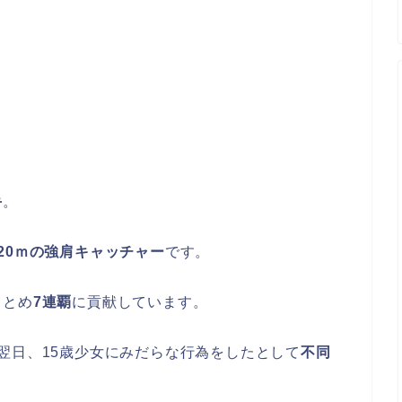
手
。
20ｍの強肩キャッチャー
です。
まとめ
7連覇
に貢献しています。
翌日、15歳少女にみだらな行為をしたとして
不同