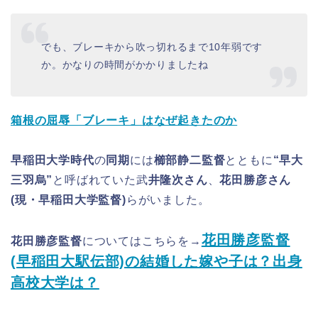
でも、ブレーキから吹っ切れるまで10年弱です
か。かなりの時間がかかりましたね
箱根の屈辱「ブレーキ」はなぜ起きたのか
早稲田大学時代
の
同期
には
櫛部静二監督
とともに
“早大
三羽烏”
と呼ばれていた武
井隆次さん
、
花田勝彦さん
(現・早稲田大学監督)
らがいました。
花田勝彦監督
花田勝彦監督
についてはこちらを→
(早稲田大駅伝部)の結婚した嫁や子は？出身
高校大学は？