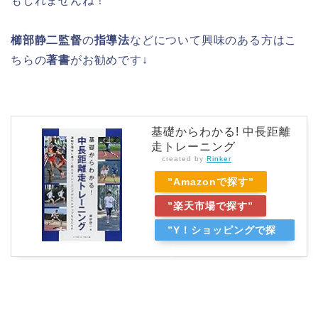
もしれませんね！
櫛部静二監督
の
指導法
などについて興味のある方はこ
ちらの
著書
がお勧めです↓
基礎からわかる! 中長距離
走トレーニング
created by
Rinker
”Amazonで探す”
”楽天市場で探す”
”Y！ショッピングで探
す”