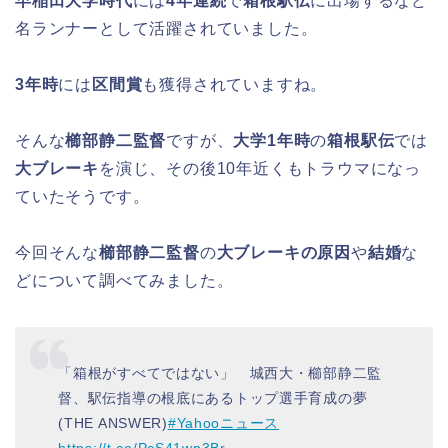
早稲田大学時代
には
4年連続
で
箱根駅伝
に出場するなど
名ランナーとして活躍されていました。
3年時
には
区間賞
も獲得されていますね。
そんな
櫛部静二監督
ですが、
大学1年時
の
箱根駅伝
では
大ブレーキ
を演じ、その後10年近くもトラウマになっ
ていたそうです。
今回そんな
櫛部静二監督
の
大ブレーキの原因
や
結婚
な
どについて調べてみました。
「箱根がすべてではない」 城西大・櫛部静二監
督、駅伝指導の根底にあるトップ選手育成の夢
(THE ANSWER)
#Yahooニュース