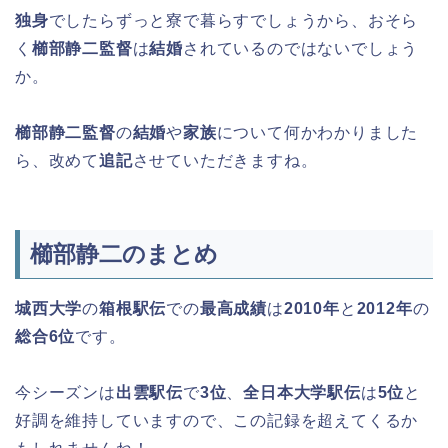
独身
でしたらずっと寮で暮らすでしょうから、おそら
く
櫛部静二監督
は
結婚
されているのではないでしょう
か。
櫛部静二監督
の
結婚
や
家族
について何かわかりました
ら、改めて
追記
させていただきますね。
櫛部静二のまとめ
城西大学
の
箱根駅伝
での
最高成績
は
2010年
と
2012年
の
総合6位
です。
今シーズンは
出雲駅伝
で
3位
、
全日本大学駅伝
は
5位
と
好調を維持していますので、この記録を超えてくるか