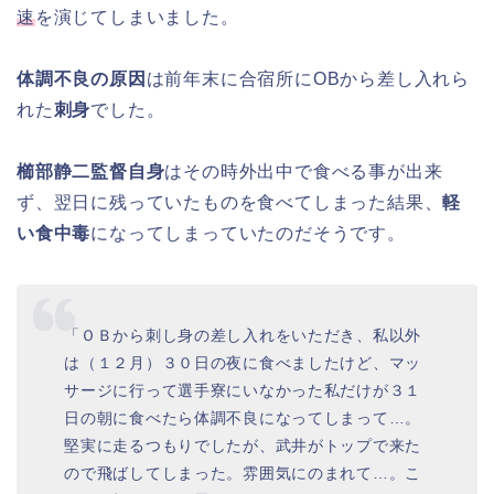
速
を演じてしまいました。
体調不良の原因
は前年末に合宿所にOBから差し入れら
れた
刺身
でした。
櫛部静二監督自身
はその時外出中で食べる事が出来
ず、翌日に残っていたものを食べてしまった結果、
軽
い食中毒
になってしまっていたのだそうです。
「ＯＢから刺し身の差し入れをいただき、私以外
は（１２月）３０日の夜に食べましたけど、マッ
サージに行って選手寮にいなかった私だけが３１
日の朝に食べたら体調不良になってしまって…。
堅実に走るつもりでしたが、武井がトップで来た
ので飛ばしてしまった。雰囲気にのまれて…。こ