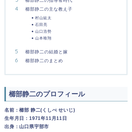
櫛部静二の指導者時代
櫛部静二の主な教え子
村山紘太
石田亮
山口浩勢
山本唯翔
櫛部静二の結婚と嫁
櫛部静二のまとめ
櫛部静二のプロフィール
名前：櫛部 静二(くしべ せいじ)
生年月日：1971年11月11日
出身：山口県宇部市