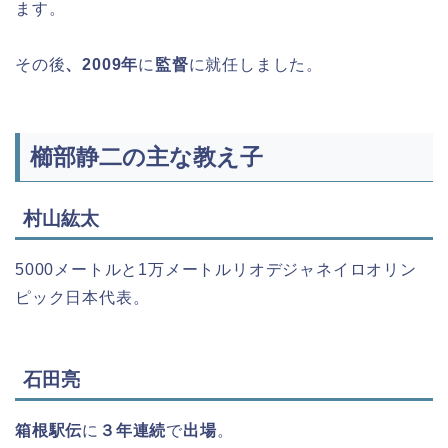
ます。
その後
、2009年
に
監督
に就任しました。
櫛部静二の主な教え子
村山紘太
5000メートルと1万メートルリオデジャネイロオリン
ピック日本代表。
石田亮
箱根駅伝
に
３年連続
で
出場
。