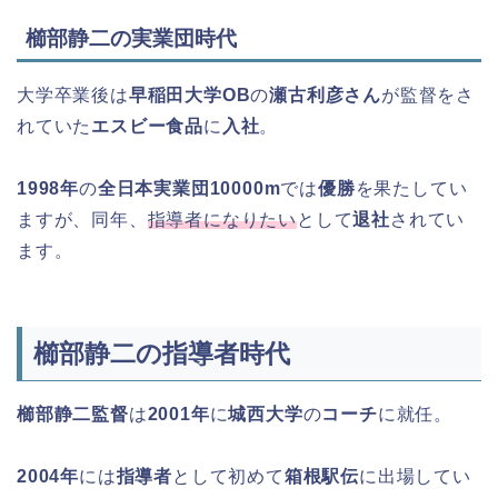
櫛部静二の実業団時代
大学卒業後は
早稲田大学OB
の
瀬古利彦さん
が監督をさ
れていた
エスビー食品
に
入社
。
1998年
の
全日本実業団10000m
では
優勝
を果たしてい
ますが、同年、
指導者になりたい
として
退社
されてい
ます。
櫛部静二の指導者時代
櫛部静二監督
は
2001年
に
城西大学
の
コーチ
に就任。
2004年
には
指導者
として初めて
箱根駅伝
に出場してい