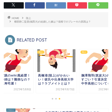
HOME
陸上
櫛部静二監督(城西大)の結婚した嫁は？箱根でのブレーキの原因は？
RELATED POST
陸上
陸上
水空跳のwiki風経歴！
髙橋渚(陸上)がかわい
鵜澤飛羽(筑波大)の
母や姉は？難病なの？
い！彼氏や出身高校大学
すごい？引退決定？
家は寿司屋！
は？ラブメイトとは？
中学高校についても
2025年5月8日
2023年9月15日
2023年8月