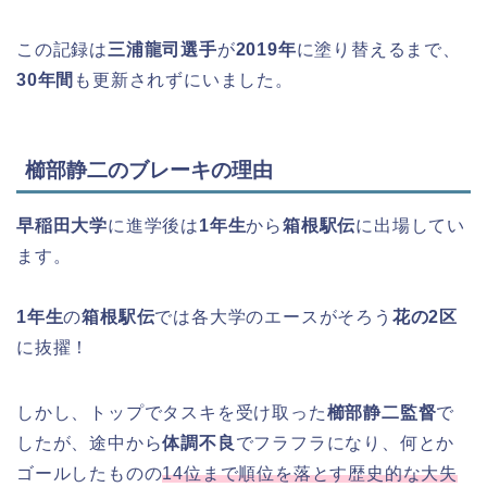
この記録は
三浦龍司選手
が
2019年
に塗り替えるまで、
30年間
も更新されずにいました。
櫛部静二のブレーキの理由
早稲田大学
に進学後は
1年生
から
箱根駅伝
に出場してい
ます。
1年生
の
箱根駅伝
では各大学のエースがそろう
花の2区
に抜擢！
しかし、トップでタスキを受け取った
櫛部静二監督
で
したが、途中から
体調不良
でフラフラになり、何とか
ゴールしたものの
14位まで順位を落とす歴史的な大失