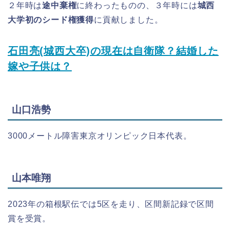
２年時は
途中棄権
に終わったものの、３年時には
城西
大学初のシード権獲得
に貢献しました。
石田亮(城西大卒)の現在は自衛隊？結婚した
嫁や子供は？
山口浩勢
3000メートル障害東京オリンピック日本代表。
山本唯翔
2023年の箱根駅伝では5区を走り、区間新記録で区間
賞を受賞。