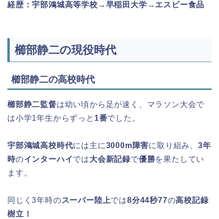
経歴：宇部鴻城高等学校→早稲田大学→エスビー食品
櫛部静二の現役時代
櫛部静二の高校時代
櫛部静二監督
は幼い頃から足が速く、マラソン大会で
は小学1年生からずっと
1番
でした。
宇部鴻城高校時代
には主に
3000m障害
に取り組み、
3年
時
の
インターハイ
では
大会新記録
で
優勝
を果たしてい
ます。
同じく3年時の
スーパー陸上
では
8分44秒77
の
高校記録
樹立！