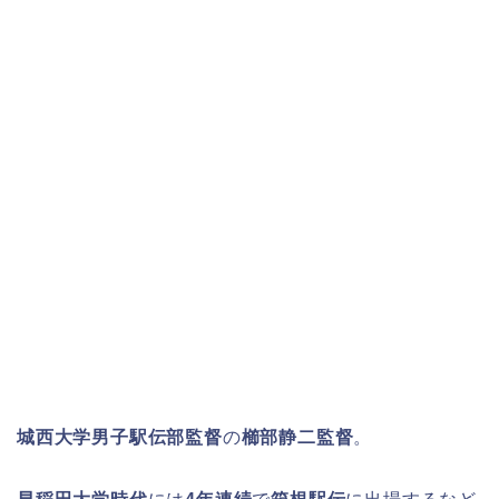
城西大学男子駅伝部監督
の
櫛部静二監督
。