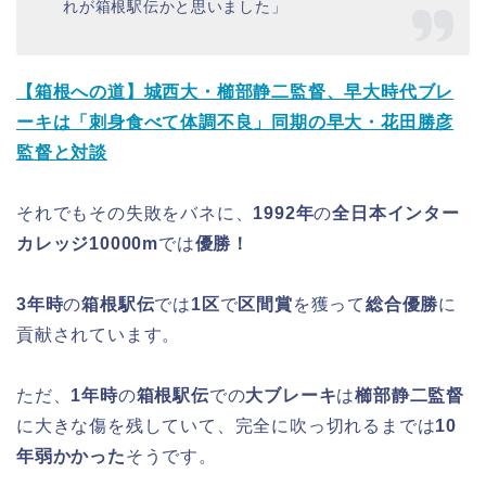
れが箱根駅伝かと思いました」
【箱根への道】城西大・櫛部静二監督、早大時代ブレ
ーキは「刺身食べて体調不良」同期の早大・花田勝彦
監督と対談
それでもその失敗をバネに、
1992年
の
全日本インター
カレッジ10000m
では
優勝！
3年時
の
箱根駅伝
では
1区
で
区間賞
を獲って
総合優勝
に
貢献されています。
ただ、
1年時
の
箱根駅伝
での
大ブレーキ
は
櫛部静二監督
に大きな傷を残していて、完全に吹っ切れるまでは
10
年弱かかった
そうです。