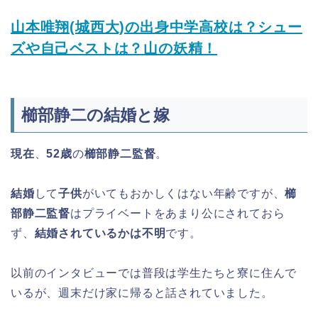
山本唯翔(城西大)の出身中学高校は？シュー
ズや自己ベストは？山の妖精！
櫛部静二の結婚と嫁
現在
、
52歳
の
櫛部静二監督
。
結婚
して
子供
がいてもおかしくはない年齢ですが、
櫛
部静二監督
はプライベートをあまり公にされておら
ず、
結婚されているかは不明
です。
以前のインタビューでは普段は学生たちと寮に住んで
いるが、週末だけ家に帰ると話されていました。