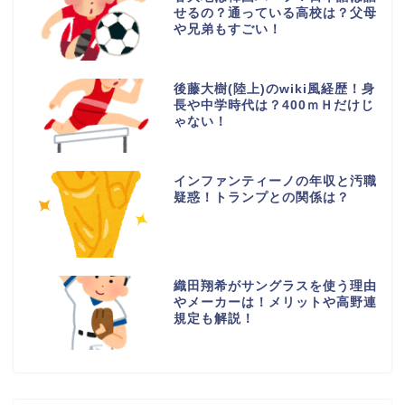
せるの？通っている高校は？父母
や兄弟もすごい！
後藤大樹(陸上)のwiki風経歴！身
長や中学時代は？400ｍＨだけじ
ゃない！
インファンティーノの年収と汚職
疑惑！トランプとの関係は？
織田翔希がサングラスを使う理由
やメーカーは！メリットや高野連
規定も解説！