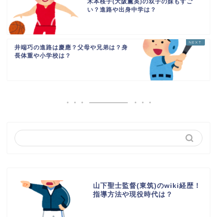
木本桜子(大阪薫英)の双子の妹もすご
い？進路や出身中学は？
井端巧の進路は慶應？父母や兄弟は？身
長体重や小学校は？
山下聖士監督(東筑)のwiki経歴！
指導方法や現役時代は？