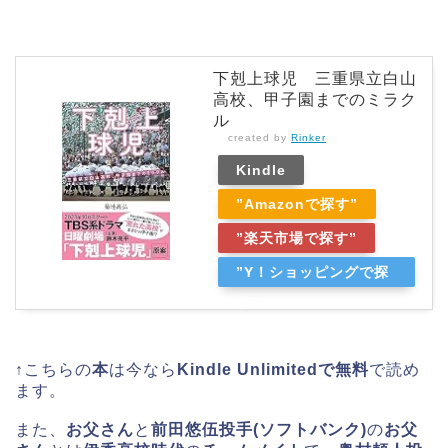
下剋上球児 三重県立白山
高校、甲子園までのミラク
ル
created by
Rinker
Kindle
”Amazonで探す”
”楽天市場で探す”
”Y！ショッピングで探
す”
↑こちらの
本
は今なら
Kindle Unlimitedで無料
で読め
ます。
また、
お父さん
と
前田悠伍投手(ソフトバンク)
の
お父