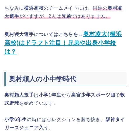
ちなみに
横浜高校
のチームメイトには、
同姓の
奥村凌
大選手
がいますが、2人は
兄弟
ではありません。
奥村凌大(横浜
奥村凌大選手についてはこちらを→
高校)はドラフト注目！兄弟や出身小学校
は？
奥村頼人の小中学時代
奥村頼人投手
は
小学1年生
から
高宮少年スポーツ団
で
軟
式野球
を始めています。
小学6年生
の時にはセレクションを勝ち抜き、
阪神タイ
ガースジュニア入り
。