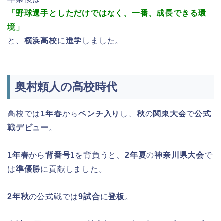
「野球選手としただけではなく、一番、成長できる環
境」
と、
横浜高校
に
進学
しました。
奥村頼人の高校時代
高校では
1年春
から
ベンチ入り
し、
秋
の
関東大会
で
公式
戦デビュー
。
1年春
から
背番号1
を背負うと、
2年夏
の
神奈川県大会
で
は
準優勝
に貢献しました。
2年秋
の公式戦では
9試合
に
登板
。