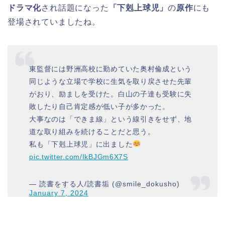
ドラマ化
され話題になった
「下剋上球児」
の
原作
にも
登場されていましたね。
東監督には野洲高校に勤めていた奥村倫成という
同じような立場で学校に生気を取り戻させた先輩
がおり、励ましを受けた。白山の子達も受験に失
敗したり自己肯定感が低い子が多かった。
大事なのは「できま線」という線引きをせず、地
道な取り組みを続けることだと思う。
私も「下剋上球児」に出ました
pic.twitter.com/IkBJGm6X7S
— 読書をする人/読書垢 (@smile_dokusho)
January 7, 2024