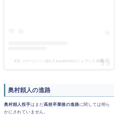
K兄（けーにい）(@k.2.baseball)がシェアした投稿
奥村頼人の進路
奥村頼人投手
はまだ
高校卒業後の進路
に関しては明ら
かにされていません。