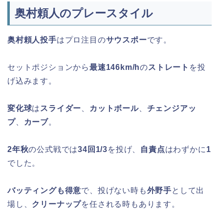
奥村頼人のプレースタイル
奥村頼人投手
はプロ注目の
サウスポー
です。
セットポジションから
最速146km/h
の
ストレート
を投
げ込みます。
変化球
は
スライダー
、
カットボール
、
チェンジアッ
プ
、
カーブ
。
2年秋
の公式戦では
34回1/3
を投げ、
自責点
はわずかに
1
でした。
バッティングも得意
で、投げない時も
外野手
として出
場し、
クリーナップ
を任される時もあります。