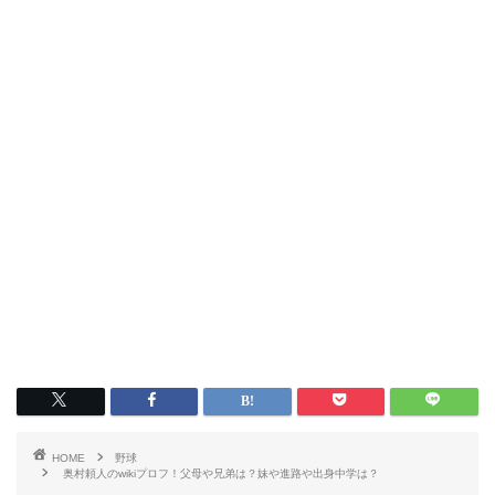
HOME
野球
奥村頼人のwikiプロフ！父母や兄弟は？妹や進路や出身中学は？