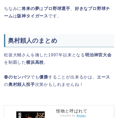
ちなみに
将来の夢
は
プロ野球選手
、
好きなプロ野球チ
ーム
は
阪神タイガース
です。
奥村頼人のまとめ
松坂大輔さんを擁した1997年以来となる
明治神宮大会
を制覇した
横浜高校
。
春のセンバツ
でも
優勝
することが出来るかは、
エース
の
奥村頼人投手
次第かもしれませんね！
怪物と呼ばれて
created by
Rinker