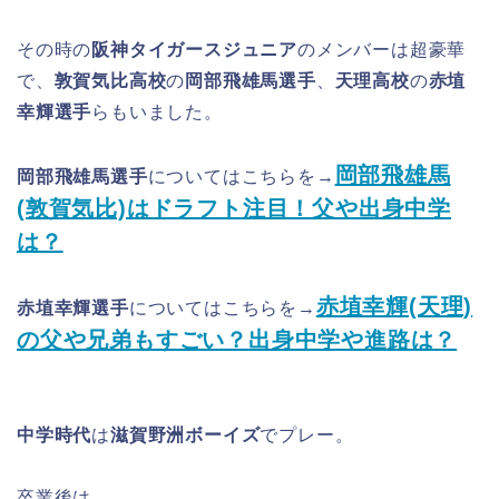
その時の
阪神タイガースジュニア
のメンバーは超豪華
で、
敦賀気比高校
の
岡部飛雄馬選手
、
天理高校
の
赤埴
幸輝選手
らもいました。
岡部飛雄馬
岡部飛雄馬選手
についてはこちらを→
(敦賀気比)はドラフト注目！父や出身中学
は？
赤埴幸輝(天理)
赤埴幸輝選手
についてはこちらを→
の父や兄弟もすごい？出身中学や進路は？
中学時代
は
滋賀野洲ボーイズ
でプレー。
卒業後は