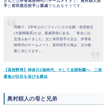
さん
とは
伊香高校時代
の
チームメイト
で、
奥村頼人投
手
と
前田悠伍投手
は
親戚
でもあるそうです。
同郷で、2学年上のソフトバンクの左腕・前田悠伍
(大阪桐蔭高)とは、親戚関係にある。「過去には、
交流もありました。父と前田投手の父は、伊香高
校時代のチームメート。前田投手の母は、父の後
輩に当たります」。
【高校野球】神奈川1強時代、そして全国制覇へ 二枚
看板が注目を浴びる横浜
奥村頼人の母と兄弟