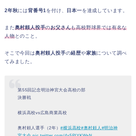
2年秋
には
背番号1
を付け、
日本一
を達成しています。
また
奥村頼人投手
の
お父さん
も高校野球界では有名な
人物
とのこと。
そこで今回は
奥村頼人投手
の
経歴
や
家族
について調べ
てみました。
第55回記念明治神宮大会高校の部
決勝戦
横浜高校vs広島商業高校
奥村頼人選手（2年）
#横浜高校
#奥村頼人
#明治神
宮大会
pic.twitter.com/4x5PIYKWaN