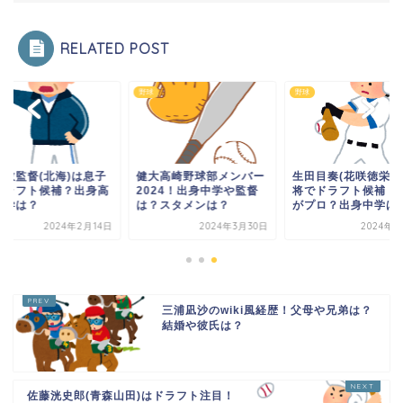
RELATED POST
野球
野球
川敦監督(北海)は息子
健大高崎野球部メンバー
生田目奏(花咲徳栄)
ドラフト候補？出身高
2024！出身中学や監督
将でドラフト候補！
大学は？
は？スタメンは？
がプロ？出身中学は
2024年2月14日
2024年3月30日
2024年8
三浦凪沙のwiki風経歴！父母や兄弟は？
結婚や彼氏は？
佐藤洸史郎(青森山田)はドラフト注目！