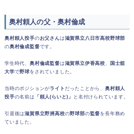
奥村頼人の父・奥村倫成
奥村頼人投手
の
お父さん
は
滋賀県立八日市高校野球部
の
奥村倫成監督
です。
学生時代、
奥村倫成監督
は
滋賀県立伊香高校
、
国士舘
大学
で
野球
をされていました。
当時のポジションが
ライト
だったことから、
奥村頼人
投手
の名前は
「頼人(らいと)」
と名付けられています。
引退後は
滋賀県立野洲高校
の
野球部
の
監督
を長年務め
ていました。