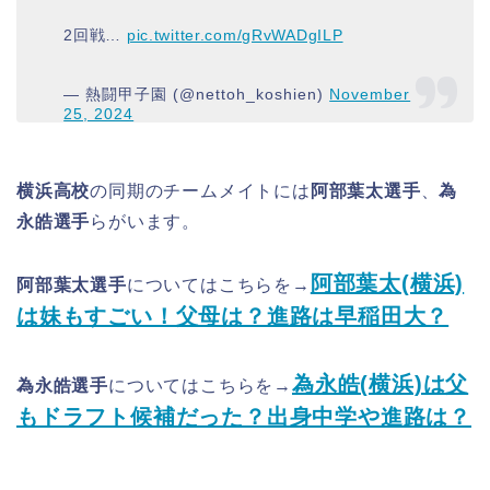
2回戦…
pic.twitter.com/gRvWADgILP
— 熱闘甲子園 (@nettoh_koshien)
November
25, 2024
横浜高校
の同期のチームメイトには
阿部葉太選手
、
為
永皓選手
らがいます。
阿部葉太(横浜)
阿部葉太選手
についてはこちらを→
は妹もすごい！父母は？進路は早稲田大？
為永皓(横浜)は父
為永皓選手
についてはこちらを→
もドラフト候補だった？出身中学や進路は？