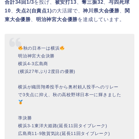
合計34回1/3
を投げ、
被安打13
、
奪三振32
、
与四死球
10
、
失点2(自責点1)
の大活躍で、
神川県大会優勝
、
関
東大会優勝
、
明治神宮大会優勝
を達成しています。
秋の日本一は横浜
明治神宮大会決勝
横浜4-3広島商
(横浜27年ぶり2度目の優勝)
横浜が織田翔希投手から奥村頼人投手へのリレー
で3失点に抑え、秋の高校野球日本一に輝きました
準決勝
横浜3-1東洋大姫路(延長11回タイブレーク)
広島商11-9敦賀気比(延長11回タイブレーク)