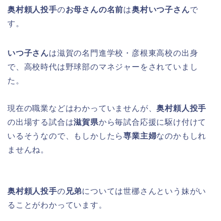
奥村頼人投手
の
お母さんの名前
は
奥村いつ子さん
で
す。
いつ子さん
は滋賀の名門進学校・彦根東高校の出身
で、高校時代は野球部のマネジャーをされていまし
た。
現在の職業などはわかっていませんが、
奥村頼人投手
の出場する試合は
滋賀県
から毎試合応援に駆け付けて
いるそうなので、もしかしたら
専業主婦
なのかもしれ
ませんね。
奥村頼人投手
の
兄弟
については世梛さんという妹がい
ることがわかっています。