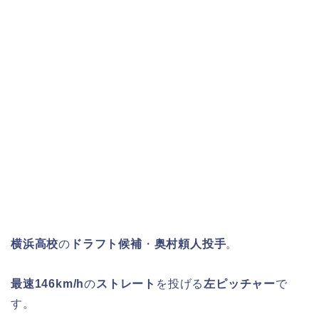
横浜高校
の
ドラフト候補
・
奥村頼人投手
。
最速146km/h
の
ストレート
を投げる
左ピッチャー
で
す。