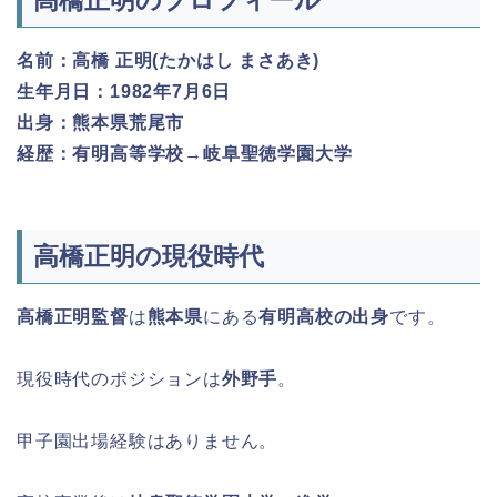
名前：高橋 正明(たかはし まさあき)
生年月日：1982年7月6日
出身：熊本県荒尾市
経歴：有明高等学校→岐阜聖徳学園大学
高橋正明の現役時代
高橋正明監督
は
熊本県
にある
有明高校の出身
です。
現役時代のポジションは
外野手
。
甲子園出場経験はありません。