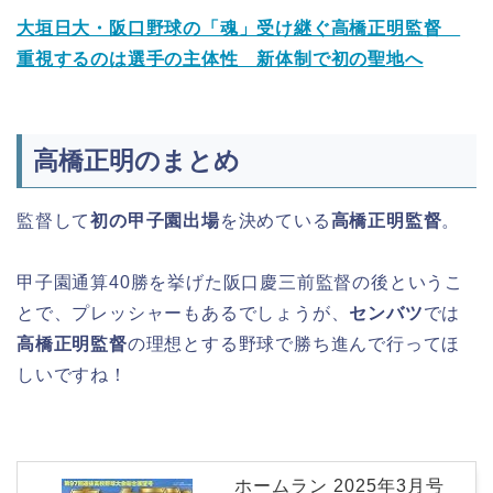
大垣日大・阪口野球の「魂」受け継ぐ高橋正明監督
重視するのは選手の主体性 新体制で初の聖地へ
高橋正明のまとめ
監督して
初の甲子園出場
を決めている
高橋正明監督
。
甲子園通算40勝を挙げた阪口慶三前監督の後というこ
とで、プレッシャーもあるでしょうが、
センバツ
では
高橋正明監督
の理想とする野球で勝ち進んで行ってほ
しいですね！
ホームラン 2025年3月号