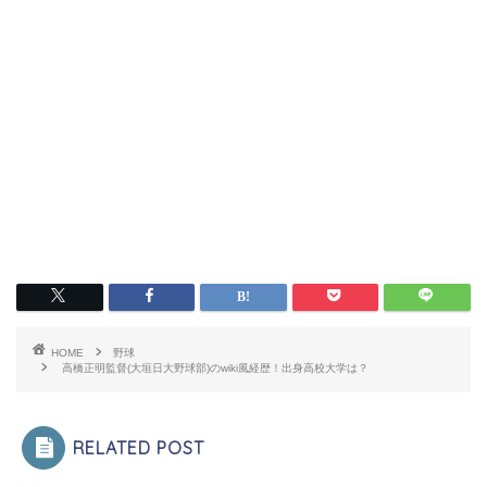
HOME
野球
高橋正明監督(大垣日大野球部)のwiki風経歴！出身高校大学は？
RELATED POST