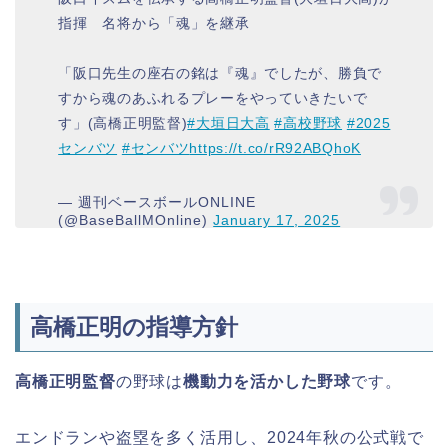
指揮 名将から「魂」を継承
「阪口先生の座右の銘は『魂』でしたが、勝負で
すから魂のあふれるプレーをやっていきたいで
す」(高橋正明監督)
#大垣日大高
#高校野球
#2025
センバツ
#センバツ
https://t.co/rR92ABQhoK
— 週刊ベースボールONLINE
(@BaseBallMOnline)
January 17, 2025
高橋正明の指導方針
高橋正明監督
の野球は
機動力を活かした野球
です。
エンドランや盗塁を多く活用し、2024年秋の公式戦で