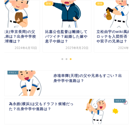
野球
野球
木佑太(帝京長岡)の父
比嘉公也監督は離婚して
立松由宇のwiki風経
や兄弟は？出身中学校
バツイチ？結婚した嫁や
ロッテを入団拒否？
球速球種は？
息子や娘は？
や双子の兄弟は？
2024年6月10日
2025年8月20日
2024年1
赤埴幸輝(天理)の父や兄弟もすごい？出
身中学や進路は？
為永皓(横浜)は父もドラフト候補だっ
た？出身中学や進路は？