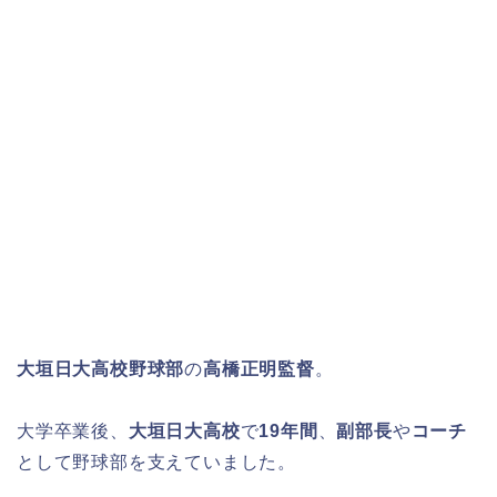
大垣日大高校野球部
の
高橋正明監督
。
大学卒業後、
大垣日大高校
で
19年間
、
副部長
や
コーチ
として野球部を支えていました。