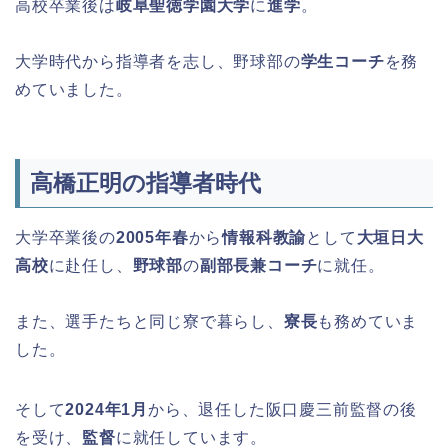
高校卒業後は
岐阜聖徳学園大学
に
進学
。
大学時代から指導者を志し、野球部の
学生コーチ
を務
めていました。
高橋正明の指導者時代
大学卒業後の
2005年春
から
情報科教諭
として
大垣日大
高校
に赴任し、
野球部
の
副部長兼コーチ
に就任。
また、選手たちと同じ寮で暮らし、
寮長
も務めていま
した。
そして
2024年1月
から、退任した阪口慶三前監督の後
を受け、
監督
に就任しています。