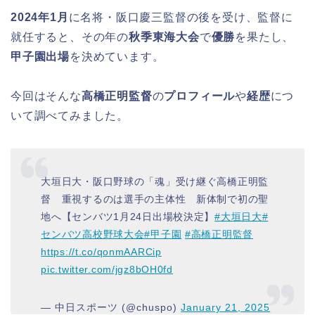
2024年1月
に名将・阪口慶三監督の後を受け、監督に
就任すると、その年の
秋季東海大会
で
優勝
を果たし、
甲子園出場
を決めています。
今回はそんな
高橋正明監督
の
プロフィール
や
経歴
につ
いて調べてみました。
大垣日大・阪口野球の「魂」受け継ぐ高橋正明監
督 重視するのは選手の主体性 新体制で初の聖
地へ【センバツ1月24日出場校決定】
#大垣日大
#
センバツ高校野球大会
#甲子園
#高橋正明監督
https://t.co/qonmAARCip
pic.twitter.com/jgz8bOH0fd
— 中日スポーツ (@chuspo)
January 21, 2025