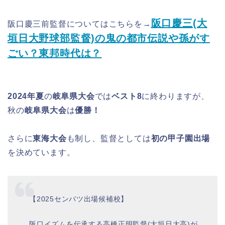
阪口慶三(大
阪口慶三前監督についてはこちらを→
垣日大野球部監督)の鬼の都市伝説や孫がす
ごい？東邦時代は？
2024年夏
の
岐阜県大会
では
ベスト8
に終わりますが、
秋の
岐阜県大会
は
優勝！
さらに
東海大会
も制し、監督としては
初の甲子園出場
を決めています。
【2025センバツ出場候補校】
阪口イズムを伝承する高橋正明監督(大垣日大高)が