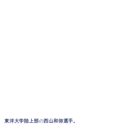
東洋大学陸上部
の
西山和弥選手。