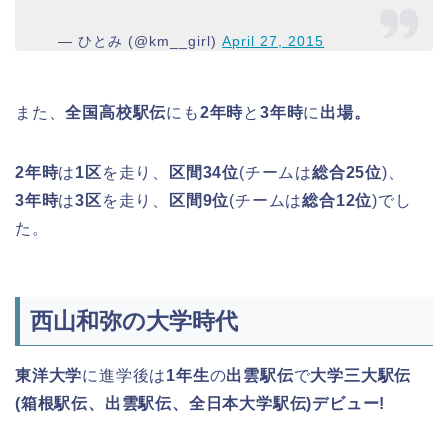
— ひとみ (@km__girl)
April 27, 2015
また、
全国高校駅伝
にも
2年時
と
3年時
に
出場。
2年時
は
1区
を走り、
区間34位
(チームは
総合25位
)、
3年時
は
3区
を走り、
区間9位
(チームは
総合12位
)でし
た。
西山和弥の大学時代
東洋大学
に進学後は
1年生
の
出雲駅伝
で
大学三大駅伝
(箱根駅伝、出雲駅伝、全日本大学駅伝)デビュー!