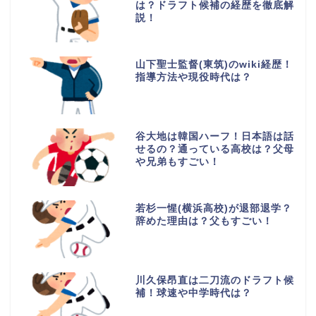
は？ドラフト候補の経歴を徹底解
説！
山下聖士監督(東筑)のwiki経歴！
指導方法や現役時代は？
谷大地は韓国ハーフ！日本語は話
せるの？通っている高校は？父母
や兄弟もすごい！
若杉一惺(横浜高校)が退部退学？
辞めた理由は？父もすごい！
川久保昂直は二刀流のドラフト候
補！球速や中学時代は？