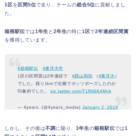
1区
を
区間5位
で走り、チームの
総合5位
に貢献しまし
た。
箱根駅伝
では
1年生
と
2年生
の時に
1区
で
2年連続区間賞
を獲得しています。
#箱根駅伝
#東洋大学
1区の区間賞は2年連続で
#西山和弥
（
#東洋大
）
でした。残り1kmで右腕でガッツポーズしたのが
印象的でした。
pic.twitter.com/T1RK6K4Myb
— 4years. (@4years_media)
January 2, 2019
しかし、その後は
不調
に陥り、
3年生
の
箱根駅伝
では
1