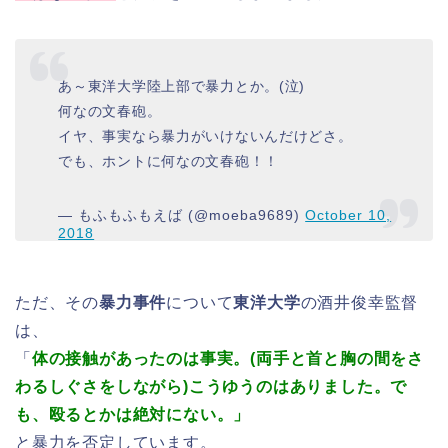
あ～東洋大学陸上部で暴力とか。(泣)
何なの文春砲。
イヤ、事実なら暴力がいけないんだけどさ。
でも、ホントに何なの文春砲！！
— もふもふもえば (@moeba9689)
October 10,
2018
ただ、その
暴力事件
について
東洋大学
の酒井俊幸監督
は、
「
体の接触があったのは事実。(両手と首と胸の間をさ
わるしぐさをしながら)こうゆうのはありました。で
も、殴るとかは絶対にない。」
と暴力を否定しています。