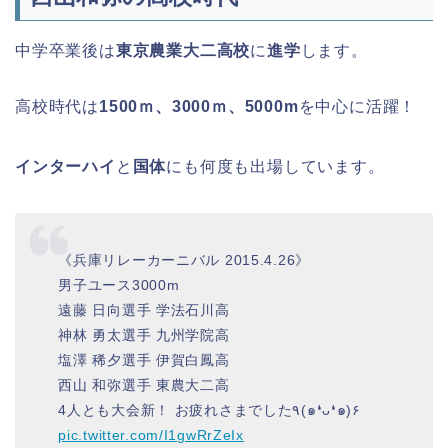
中学卒業後は
東京農業大二高校
に
進学
します。
高校時代は
1500ｍ、3000ｍ、5000m
を中心に活躍！
インターハイ
と
国体
にも何度も出場しています。
《兵庫リレーカーニバル 2015.4.26》
男子ユース3000m
遠藤 日向選手 学法石川高
神林 勇太選手 九州学院高
塩澤 稀夕選手 伊賀白鳳高
西山 和弥選手 東農大二高
4人とも大会新！ お疲れさまでした٩(๑❛ᴗ❛๑)۶
pic.twitter.com/I1gwRrZeIx