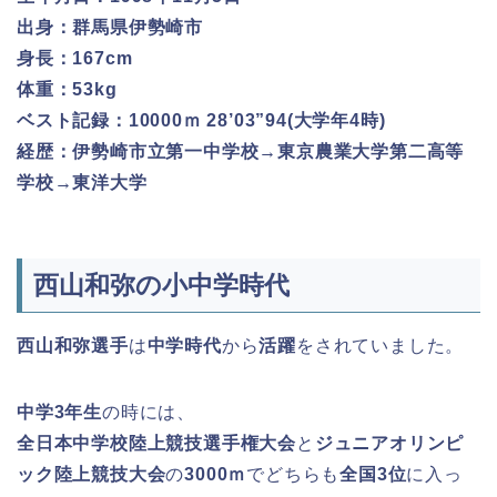
出身：群馬県伊勢崎市
身長：167cm
体重：53kg
ベスト記録：10000ｍ 28’03”94(大学年4時)
経歴：伊勢崎市立第一中学校→東京農業大学第二高等
学校→東洋大学
西山和弥の小中学時代
西山和弥選手
は
中学時代
から
活躍
をされていました。
中学3年生
の時には、
全日本中学校陸上競技選手権大会
と
ジュニアオリンピ
ック陸上競技大会
の
3000ｍ
でどちらも
全国3位
に入っ