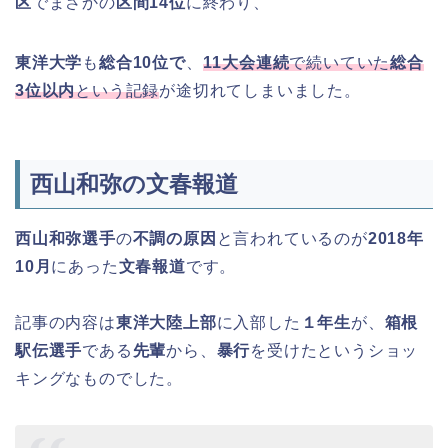
区
でまさかの
区間14位
に終わり、
東洋大学
も
総合10位で
、
1
1大会連続
で続いていた
総合
3位以内
という記録
が途切れてしまいました。
西山和弥の文春報道
西山和弥選手
の
不調の原因
と言われているのが
2018年
10月
にあった
文春報道
です。
記事の内容は
東洋大陸上部
に入部した
１年生
が、
箱根
駅伝選手
である
先輩
から、
暴行
を受けたというショッ
キングなものでした。