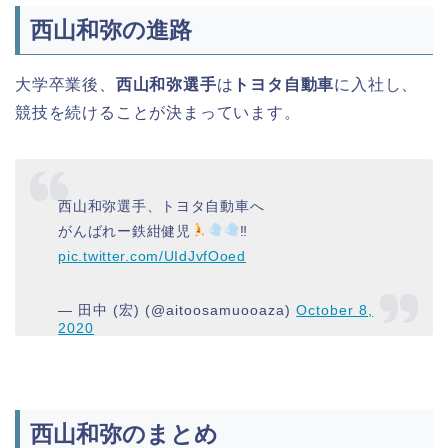
西山和弥の進路
大学卒業後、
西山和弥選手
は
トヨタ自動車
に入社し、
競技を続けることが決まっています。
西山和弥選手、トヨタ自動車へ
がんばれー鉄紺健児
‼
pic.twitter.com/UIdJvfOoed
— 田中 (宏) (@aitoosamuooaza)
October 8,
2020
西山和弥のまとめ