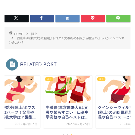
HOME
陸上
西山和弥(東洋大)の進路はトヨタ！文春砲の不調から復活？ほっぺがアンパンマ
ンみたい？
RELATED POST
陸上
陸上
嶋愛梨沙(陸上/ボブス
牛誠偉(東京国際大)は父
クインシーウィルソ
ー)はハーフ！父母や
母や姉もすごい！出身中
(陸上)のwiki風経歴
身高校大学は？髪型...
学高校や自己ベストは...
長や自己ベストは？
2022年7月13日
2022年9月25日
2024年7