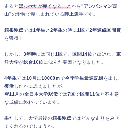
走ると
ほっぺた
が
赤く
なること
から
“アンパンマン西
山”
の愛称で親しまれている
陸上選手
です。
箱根駅伝
では
1年生
と
2年生
の時に
1区
で
2年連続区間賞
を獲得！
しかし、
3年時
には同じ
1区
で、
区間14位
と出遅れ、
東
洋大学
が
総合10位
に沈んだ要因となりました。
4年生
では
10
月に
10000ｍ
で
今季学生最速記録
を出し、
復活
したかに思えましたが、
翌11月
の
全日本大学駅伝
では
7区
で
区間11位
と不本意
な成績に終わっています。
果たして、大学最後の
箱根駅伝
ではどんな走りをみせ
てくれるのでしょうか。