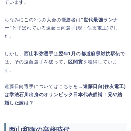
ています。
ちなみにこの2つの大会の優勝者は
“世代最強ランナ
ー”
と呼ばれている遠藤日向選手(現・住友電工)でし
た。
しかし、
西山和弥選手
は
翌年1月
の
都道府県対抗駅伝
で
は、その遠藤選手を破って、
区間賞
を獲得していま
す。
遠藤日向選手についてはこちらを→
遠藤日向(住友電工)
は学法石川出身のオリンピック日本代表候補！兄や結
婚した嫁は？
西山和弥の高校時代