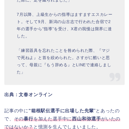
た際に、足を蹴られました」
7月以降、上級生からの指導はますますエスカレー
ト。そして9月、新潟の山古志で行われた合宿で2
年の選手から“指導”を受け、X君の我慢は限界に達
した。
「練習器具を忘れたことを咎められた際、『マジ
で死ねよ』と首を絞められた。さすがに酷いと思
って、母親に『もう辞める』とLINEで連絡しまし
た」
出典：文春オンライン
記事の中に
“箱根駅伝選手に出場した先輩
”とあったの
で、
その
暴行
を加えた選手中に
西山和弥選手
がいたの
ではないか？
と憶測を生んでしまいました。