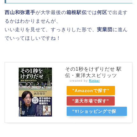
西山和弥選手
が大学最後の
箱根駅伝
では
何区
で出走す
るかはわかりませんが、
いい走りを見せて、すっきりした形で、
実業団
に進ん
でいってほしいですね！
その1秒をけずりだせ 駅
伝・東洋大スピリッツ
created by
Rinker
”Amazonで探す”
”楽天市場で探す”
”Y!ショッピングで探
す”