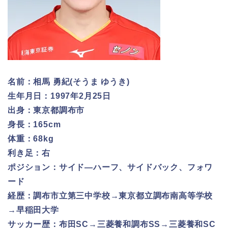
名前：相馬 勇紀(そうま ゆうき)
生年月日：1997年2月25日
出身：東京都調布市
身長：165cm
体重：68kg
利き足：右
ポジション：サイド―ハーフ、サイドバック、フォワ
ード
経歴：調布市立第三中学校→東京都立調布南高等学校
→早稲田大学
サッカー歴：布田SC→三菱養和調布SS→三菱養和SC