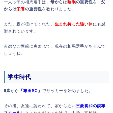
一人っ子の相馬選手は、
母からは
睡眠
の重要性
を、
父
からは
栄養
の重要性
を教わりました。
また、親が授けてくれた、
生まれ持った強い体
にも感
謝されています。
素敵なご両親に恵まれて、現在の相馬選手があるんで
しょうね。
学生時代
6歳
から
『布田SC』
でサッカーを始めました。
その後、友達に誘われて、家から近い
三菱養和の調布
スクール
に入ったのがきっかけで、中学、高校は、