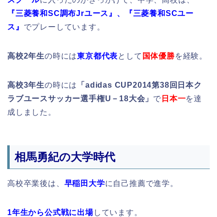
『
三菱養和SC調布Jrユース』、『三菱養和SCユー
ス』
でプレーしています。
高校2年生
の時には
東京都代表
として
国体優勝
を経験。
高校3年生
の時には
「adidas CUP2014第38回日本ク
ラブユースサッカー選手権U－18大会」
で
日本一
を達
成しました。
相馬勇紀の大学時代
高校卒業後は、
早稲田大学
に自己推薦で進学。
1年生から公式戦に出場
しています。