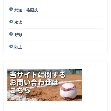
武道・格闘技
水泳
野球
陸上