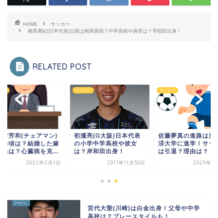
HOME
サッカー
相馬勇紀(日本代表)父親は相馬直樹？中学高校や身長は？早稲田出身！
RELATED POST
カー
サッカー
サッカー
々村芳和(チェアマン)
初瀬亮(G大阪)日本代表
佐藤夢真の進路は流
若い頃は？結婚した嫁
の小学中学高校や彼女
済大学に進学！サッ
子供は？心臓病を克...
は？岸和田出身！
は引退？理由は？
2022年2月1日
2017年11月30日
2025年1
宮代大聖(川崎)は白金出身！父母や中学
高校は？プレースタイルも！