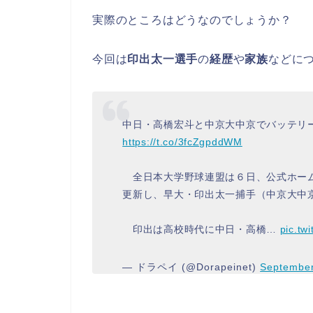
実際のところはどうなのでしょうか？
今回は
印出太一選手
の
経歴
や
家族
などに
中日・高橋宏斗と中京大中京でバッテリ
https://t.co/3fcZgpddWM
全日本大学野球連盟は６日、公式ホーム
更新し、早大・印出太一捕手（中京大中
印出は高校時代に中日・高橋…
pic.tw
— ドラペイ (@Dorapeinet)
September