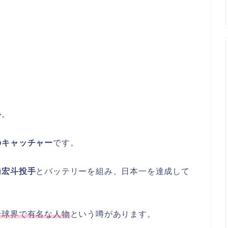
手
。
のキャッチャー
です。
橋宏斗投手
とバッテリーを組み、日本一を達成して
野球界で有名な人物
という噂があります。