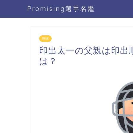
Promising選手名鑑
野球
印出太一の父親は印出
は？