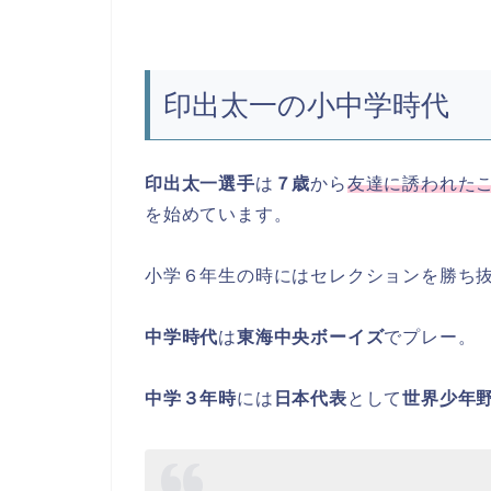
印出太一の小中学時代
印出太一選手
は
７歳
から
友達に誘われた
を始めています。
小学６年生の時にはセレクションを勝ち
中学時代
は
東海中央ボーイズ
でプレー。
中学３年時
には
日本代表
として
世界少年