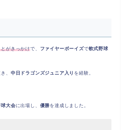
ことがきっかけ
で、
ファイヤーボーイズ
で
軟式野球
抜き、
中日ドラゴンズジュニア入り
を経験。
野球大会
に出場し、
優勝
を達成しました。