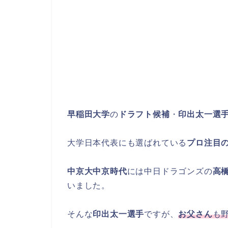
早稲田大学
の
ドラフト候補
・
印出太一選
大学日本代表にも選ばれている
プロ注目
中京大中京時代
には中日ドラゴンズの
高
いました。
そんな
印出太一選手
ですが、
お父さん
も