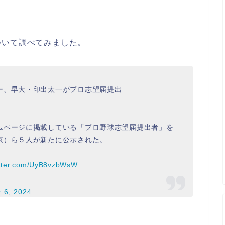
ついて調べてみました。
ー、早大・印出太一がプロ志望届提出
ページに掲載している「プロ野球志望届提出者」を
京）ら５人が新たに公示された。
itter.com/UyB8vzbWsW
 6, 2024