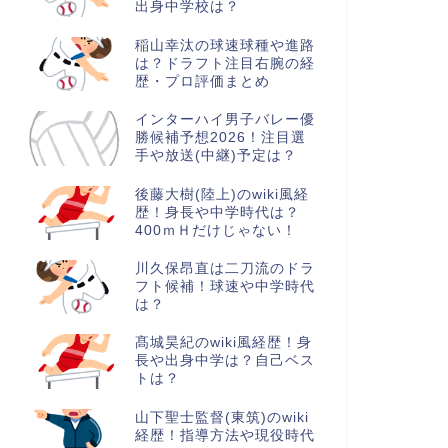
出身中学校は？
稲山幸汰の球速球種や進路
は？ドラフト注目右腕の経
歴・プロ評価まとめ
インターハイ男子バレー優
勝候補予想2026！注目選
手や放送(中継)予定は？
後藤大樹(陸上)のwiki風経
歴！身長や中学時代は？
400ｍＨだけじゃない！
川久保昂直は二刀流のドラ
フト候補！球速や中学時代
は？
髙城昊紀のwiki風経歴！身
長や出身中学は？自己ベス
トは？
山下聖士監督(東筑)のwiki
経歴！指導方法や現役時代