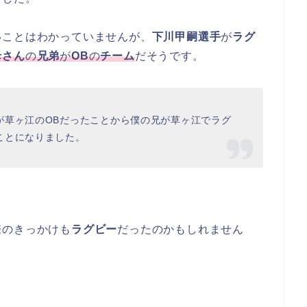
いことはわかっていませんが、
下川甲嗣選手
が
ラグ
母さん
の
兄弟
が
OB
の
チーム
だそうです。
が草ヶ江のOBだったことから僕の兄が草ヶ江でラグ
ことになりました。
際のきっかけも
ラグビー
だったのかもしれません