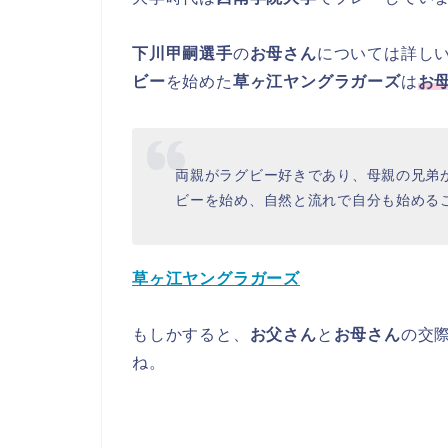
下川甲嗣選手
の
お母さん
については詳し
ビー
を始めた
草ヶ江ヤングラガーズ
は
お
両親がラグビー好きであり、母親の兄弟
ビーを始め、自然と流れで自分も始める
草ヶ江ヤングラガーズ
もしかすると、
お父さん
と
お母さん
の交
ね。