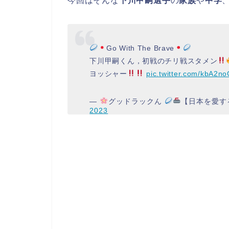
今回はそんな
下川甲嗣選手
の
家族
や
中学
Go With The Brave
下川甲嗣くん，初戦のチリ戦スタメン
ヨッシャー
pic.twitter.com/kbA2n
—
グッドラックん
【日本を愛す
2023