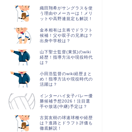
織田翔希がサングラスを使
う理由やメーカーは！メリ
ットや高野連規定も解説！
金本相有は主将でドラフト
候補！父や双子の兄弟は？
出身中学校は？
山下聖士監督(東筑)のwiki
経歴！指導方法や現役時代
は？
小田浩監督のwiki経歴まと
め！指導方法や現役時代の
活躍は？
インターハイ女子バレー優
勝候補予想2026！注目選
手や放送(中継)予定は？
古賀友樹の球速球種や経歴
は？進路とドラフト評価も
徹底解説！