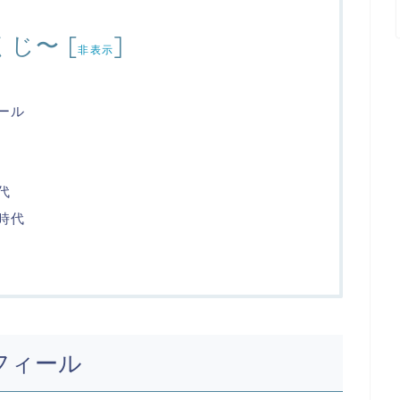
くじ〜
[
]
非表示
ール
代
時代
フィール