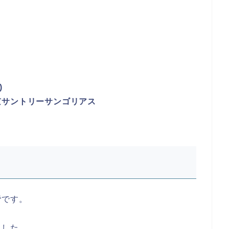
)
京サントリーサンゴリアス
者
です。
ました。