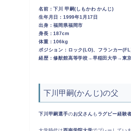
名前：下川 甲嗣(しもかわ かんじ)
生年月日：1999年1月17日
出身：福岡県福岡市
身長：187cm
体重：106kg
ポジション：ロック(LO)、フランカー(FL
経歴：修猷館高等学校→早稲田大学→東
下川甲嗣(かんじ)の父
下川甲嗣選手
の
お父さん
も
ラグビー経験
大学時代は
西南学院大学
でプレーしてい