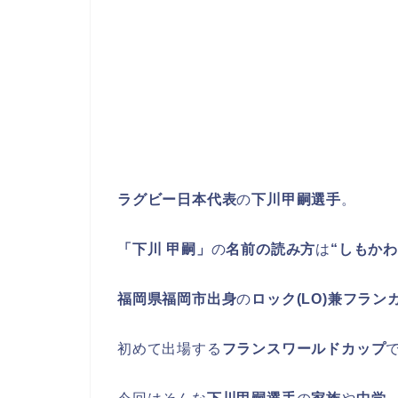
ラグビー日本代表
の
下川甲嗣選手
。
「下川 甲嗣」
の
名前の読み方
は
“しもかわ
福岡県福岡市出身
の
ロック(LO)兼フランカ
初めて出場する
フランスワールドカップ