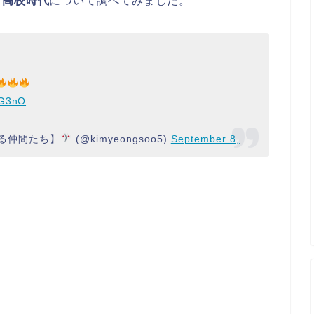
、
高校時代
について調べてみました。
oG3nO
る仲間たち】
(@kimyeongsoo5)
September 8,