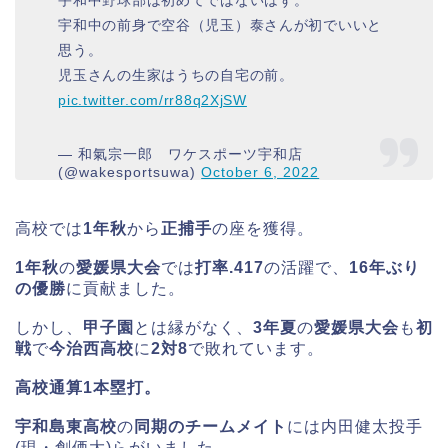
宇和中野球部は初めてではないはず。
宇和中の前身で空谷（児玉）泰さんが初でいいと
思う。
児玉さんの生家はうちの自宅の前。
pic.twitter.com/rr88q2XjSW
— 和氣宗一郎 ワケスポーツ宇和店
(@wakesportsuwa)
October 6, 2022
高校では
1年秋
から
正捕手
の座を獲得。
1年秋
の
愛媛県大会
では
打率.417
の活躍で、
16年ぶり
の優勝
に貢献ました。
しかし、
甲子園
とは縁がなく、
3年夏
の
愛媛県大会
も
初
戦
で
今治西高校
に
2対8
で敗れています。
高校通算1本塁打。
宇和島東高校
の
同期のチームメイト
には内田健太投手
(現・創価大)らがいました。