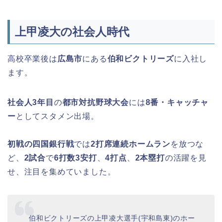
上甲凌大の社会人時代
高校卒業後は
広島市
にある
伯和ビクトリーズ
に入社し
ます。
社会人3年目
の
都市対抗野球大会
には
8番・キャッチャ
ー
としてスタメン出場。
初戦の四国銀行戦
では
2打席連続ホームラン
を放つな
ど、
2試合
で
6打数3安打
、
4打点
、
2本塁打
の活躍を見
せ、注目を集めていました。
伯和ビクトリーズの上甲凌大選手(宇和島東)のホー