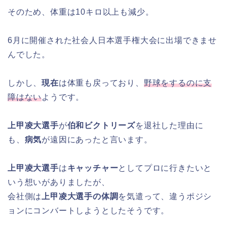
そのため、体重は10キロ以上も減少。
6月に開催された社会人日本選手権大会に出場できませ
んでした。
しかし、
現在
は体重も戻っており、
野球をするのに支
障はない
ようです。
上甲凌大選手
が
伯和ビクトリーズ
を退社した理由に
も、
病気
が遠因にあったと言います。
上甲凌大選手
は
キャッチャー
としてプロに行きたいと
いう想いがありましたが、
会社側は
上甲凌大選手の体調
を気遣って、違うポジシ
ョンにコンバートしようとしたそうです。