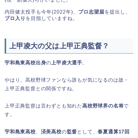
内田健太投手も今年(2022年)、
プロ志望届
を提出し、
プロ入り
を目指していますね。
上甲凌大の父は上甲正典監督？
宇和島東高校出身
の
上甲凌大選手
。
やはり、高校野球ファンなら誰もが気になるのは故・
上甲正典監督との関係ですね。
上甲正典監督は言わずとも知れた
高校野球界の名将
で
す。
宇和島東高校
、
済美高校
の
監督
として、
春夏通算17回