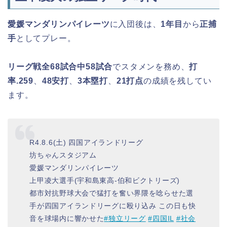
愛媛マンダリンパイレーツ
に入団後は、
1年目
から
正捕
手
としてプレー。
リーグ戦全68試合中58試合
でスタメンを務め、
打
率.259
、
48安打
、
3本塁打
、
21打点
の成績を残してい
ます。
R4.8.6(土) 四国アイランドリーグ
坊ちゃんスタジアム
愛媛マンダリンパイレーツ
上甲凌大選手(宇和島東高-伯和ビクトリーズ)
都市対抗野球大会で猛打を奮い界隈を唸らせた選
手が四国アイランドリーグに殴り込み この日も快
音を球場内に響かせた
#独立リーグ
#四国IL
#社会