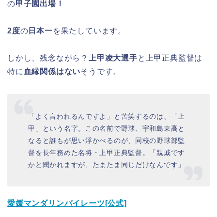
の
甲子園出場！
2度
の
日本一
を果たしています。
しかし、残念ながら？
上甲凌大選手
と上甲正典監督は
特に
血縁関係はない
そうです。
「よく言われるんですよ」と苦笑するのは、「上
甲」という名字。この名前で野球、宇和島東高と
なると誰もが思い浮かべるのが、同校の野球部監
督を長年務めた名将・上甲正典監督。「親戚です
かと聞かれますが、たまたま同じだけなんです」
愛媛マンダリンパイレーツ[公式]