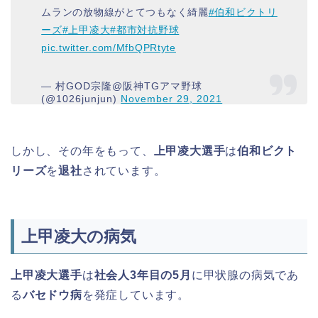
ムランの放物線がとてつもなく綺麗
#伯和ビクトリ
ーズ
#上甲凌大
#都市対抗野球
pic.twitter.com/MfbQPRtyte
— 村GOD宗隆@阪神TGアマ野球
(@1026junjun)
November 29, 2021
しかし、その年をもって、
上甲凌大選手
は
伯和ビクト
リーズ
を
退社
されています。
上甲凌大の病気
上甲凌大選手
は
社会人3年目の5月
に甲状腺の病気であ
る
バセドウ病
を発症しています。