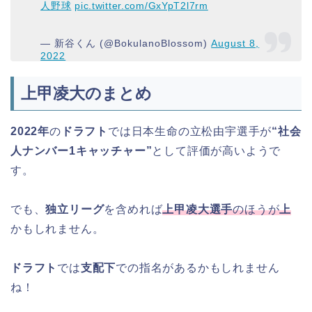
人野球
pic.twitter.com/GxYpT2l7rm
— 新谷くん (@BokulanoBlossom)
August 8,
2022
上甲凌大のまとめ
2022年
の
ドラフト
では日本生命の立松由宇選手が
“社会
人ナンバー1キャッチャー”
として評価が高いようで
す。
でも、
独立リーグ
を含めれば
上甲凌大選手
のほうが
上
かもしれません。
ドラフト
では
支配下
での指名があるかもしれません
ね！