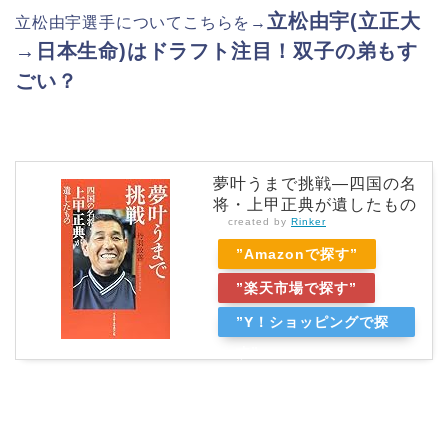
立松由宇(立正大
立松由宇選手についてこちらを→
→日本生命)はドラフト注目！双子の弟もす
ごい？
夢叶うまで挑戦―四国の名
将・上甲正典が遺したもの
created by
Rinker
”Amazonで探す”
”楽天市場で探す”
”Y！ショッピングで探
す”