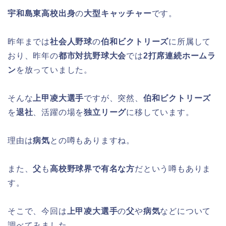
宇和島東高校出身
の
大型キャッチャー
です。
昨年までは
社会人野球
の
伯和ビクトリーズ
に所属して
おり、昨年の
都市対抗野球大会
では
2打席連続ホームラ
ン
を放っていました。
そんな
上甲凌大選手
ですが、突然、
伯和ビクトリーズ
を
退社
、活躍の場を
独立リーグ
に移しています。
理由は
病気
との噂もありますね。
また、
父
も
高校野球界で有名な方
だという噂もありま
す。
そこで、今回は
上甲凌大選手
の
父
や
病気
などについて
調べてみました。