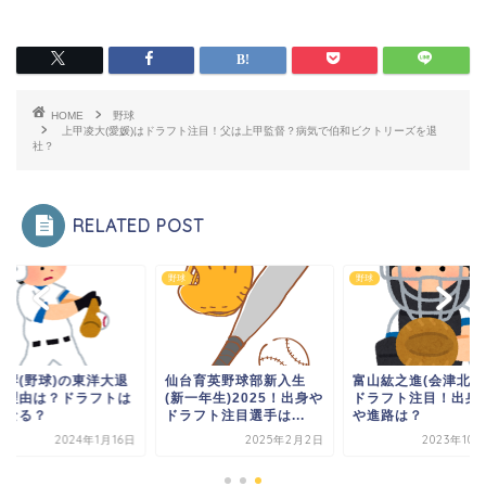
HOME
野球
上甲凌大(愛媛)はドラフト注目！父は上甲監督？病気で伯和ビクトリーズを退
社？
RELATED POST
野球
野球
藤響(野球)の東洋大退
仙台育英野球部新入生
富山紘之進(会津北嶺
の理由は？ドラフトは
(新一年生)2025！出身や
ドラフト注目！出身
うなる？
ドラフト注目選手は...
や進路は？
2024年1月16日
2025年2月2日
2023年10