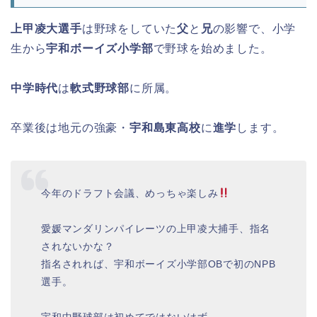
上甲凌大選手
は野球をしていた
父
と
兄
の影響で、小学
生から
宇和ボーイズ小学部
で野球を始めました。
中学時代
は
軟式野球部
に所属。
卒業後は地元の強豪・
宇和島東高校
に
進学
します。
今年のドラフト会議、めっちゃ楽しみ
愛媛マンダリンパイレーツの上甲凌大捕手、指名
されないかな？
指名されれば、宇和ボーイズ小学部OBで初のNPB
選手。