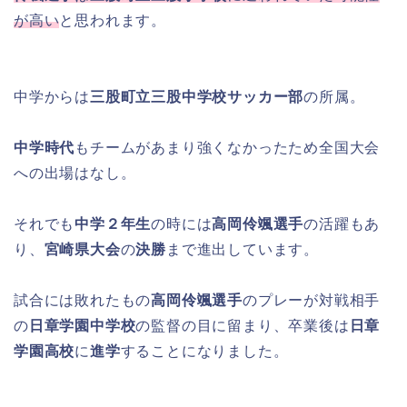
が高い
と思われます。
中学からは
三股町立三股中学校サッカー部
の所属。
中学時代
もチームがあまり強くなかったため全国大会
への出場はなし。
それでも
中学２年生
の時には
高岡伶颯選手
の活躍もあ
り、
宮崎県大会
の
決勝
まで進出しています。
試合には敗れたもの
高岡伶颯選手
のプレーが対戦相手
の
日章学園中学校
の監督の目に留まり、卒業後は
日章
学園高校
に
進学
することになりました。