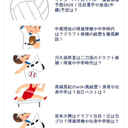
予想2026！注目選手や放送(中
継)予定は？
中尾理佑の球速球種や中学時代
は？ドラフト候補の経歴を徹底解
説！
川久保昂直は二刀流のドラフト候
補！球速や中学時代は？
髙城昊紀のwiki風経歴！身長や出
身中学は？自己ベストは？
岩本大輝はドラフト注目！父は元
プロ？球速球種や出身中学校は？