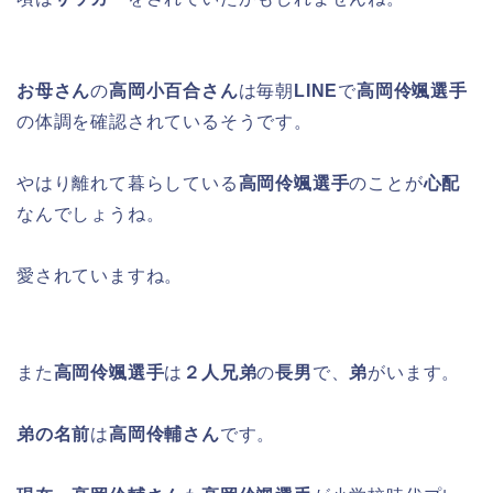
お母さん
の
高岡小百合さん
は毎朝
LINE
で
高岡伶颯選手
の体調を確認されているそうです。
やはり離れて暮らしている
高岡伶颯選手
のことが
心配
なんでしょうね。
愛されていますね。
また
高岡伶颯選手
は
２人兄弟
の
長男
で、
弟
がいます。
弟の名前
は
高岡伶輔さん
です。