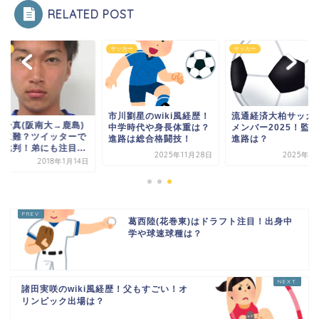
RELATED POST
カー
サッカー
サッカー
市川劉星のwiki風経歴！
流通経済大柏サッカ
口一真(阪南大→鹿島)
中学時代や身長体重は？
メンバー2025！監
行に難？ツイッターで
進路は総合格闘技！
進路は？
田批判！弟にも注目...
2025年11月28日
2025年1
2018年1月14日
葛西陸(花巻東)はドラフト注目！出身中
学や球速球種は？
諸田実咲のwiki風経歴！父もすごい！オ
リンピック出場は？