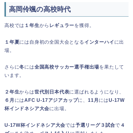
高岡伶颯の高校時代
高校では
１年生
から
レギュラー
を獲得。
１年夏
には自身初の全国大会となる
インターハイ
に出
場。
さらに
冬
には
全国高校サッカー選手権出場
を果たして
います。
２年生
からは
世代別日本代表
に選ばれるようになり、
６月
には
AFC U-17アジアカップ
に、
11月
には
U-17W
杯インドネシア大会
に出場。
U-17W杯インドネシア大会
では
予選リーグ３試合
で
４