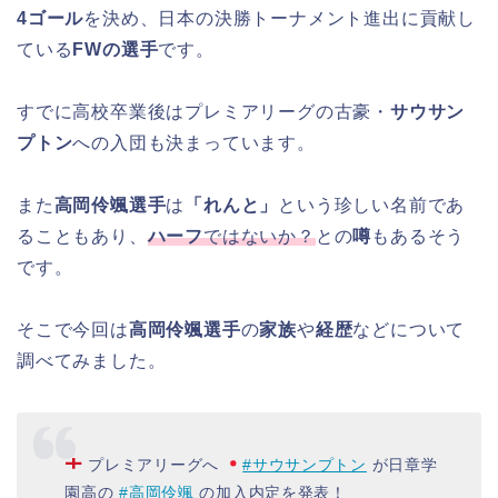
4ゴール
を決め、日本の決勝トーナメント進出に貢献し
ている
FWの選手
です。
すでに高校卒業後はプレミアリーグの古豪・
サウサン
プトン
への入団も決まっています。
また
高岡伶颯選手
は
「れんと」
という珍しい名前であ
ることもあり、
ハーフ
ではないか？
との
噂
もあるそう
です。
そこで今回は
高岡伶颯選手
の
家族
や
経歴
などについて
調べてみました。
プレミアリーグへ
#サウサンプトン
が日章学
園高の
#高岡伶颯
の加入内定を発表！