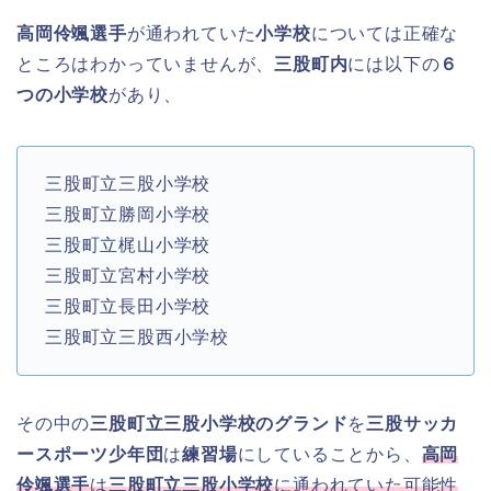
高岡伶颯選手
が通われていた
小学校
については正確な
ところはわかっていませんが、
三股町内
には以下の
６
つの小学校
があり、
三股町立三股小学校
三股町立勝岡小学校
三股町立梶山小学校
三股町立宮村小学校
三股町立長田小学校
三股町立三股西小学校
その中の
三股町立三股小学校のグランド
を
三股サッカ
ースポーツ少年団
は
練習場
にしていることから、
高岡
伶颯選手
は
三股町立三股小学校
に通われていた可能性