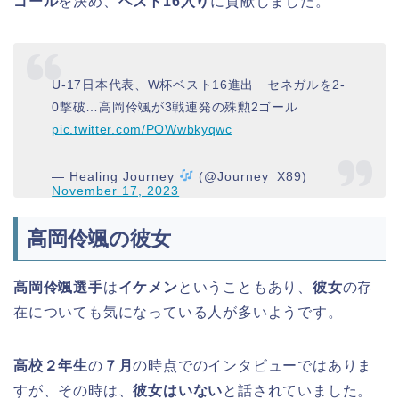
ゴール
を決め、
ベスト16入り
に貢献しました。
U-17日本代表、W杯ベスト16進出 セネガルを2-
0撃破…高岡伶颯が3戦連発の殊勲2ゴール
pic.twitter.com/POWwbkyqwc
— Healing Journey
(@Journey_X89)
November 17, 2023
高岡伶颯の彼女
高岡伶颯選手
は
イケメン
ということもあり、
彼女
の存
在についても気になっている人が多いようです。
高校２年生
の
７月
の時点で
のインタビューではありま
すが、その時は、
彼女はいない
と話されていました。