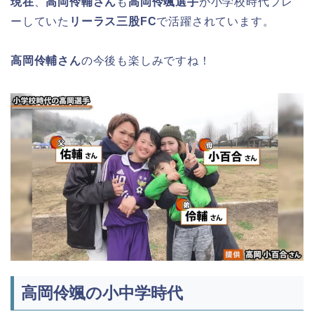
現在
、
高岡伶輔さん
も
高岡伶颯選手
が小学校時代プレ
ーしていた
リーラス三股FC
で活躍されています。
高岡伶輔さん
の今後も楽しみですね！
高岡伶颯の小中学時代