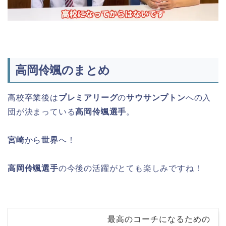
高岡伶颯のまとめ
高校卒業後は
プレミアリーグ
の
サウサンプトン
への入
団が決まっている
高岡伶颯選手
。
宮崎
から
世界
へ！
高岡伶颯選手
の今後の活躍がとても楽しみですね！
最高のコーチになるための