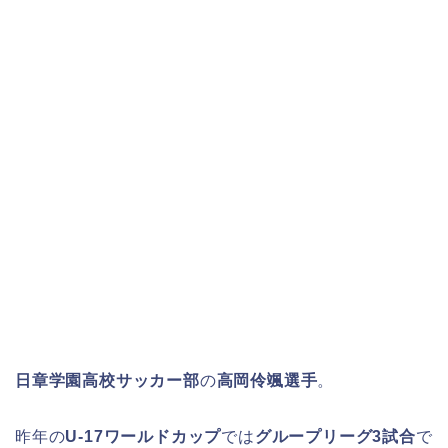
日章学園高校サッカー部
の
高岡伶颯選手
。
昨年の
U-17ワールドカップ
では
グループリーグ3試合
で