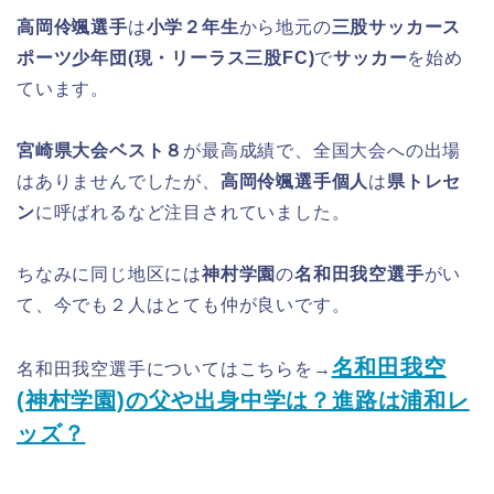
高岡伶颯選手
は
小学２年生
から地元の
三股サッカース
ポーツ少年団(現・リーラス三股FC)
で
サッカー
を始め
ています。
宮崎県大会ベスト８
が最高成績で、全国大会への出場
はありませんでしたが、
高岡伶颯選手個人
は
県トレセ
ン
に呼ばれるなど注目されていました。
ちなみに同じ地区には
神村学園
の
名和田我空選手
がい
て、今でも２人はとても仲が良いです。
名和田我空
名和田我空選手についてはこちらを→
(神村学園)の父や出身中学は？進路は浦和レ
ッズ？