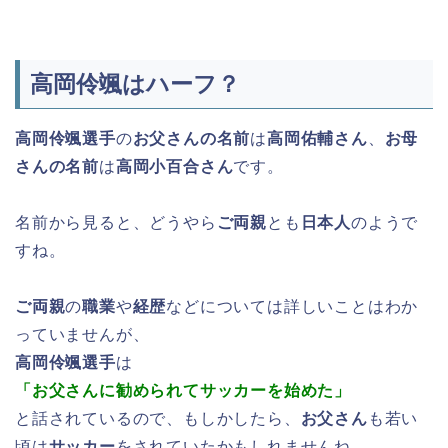
高岡伶颯はハーフ？
高岡伶颯選手
の
お父さんの名前
は
高岡佑輔さん
、
お母
さんの名前
は
高岡小百合さん
です。
名前から見ると、どうやら
ご両親
とも
日本人
のようで
すね。
ご両親
の
職業
や
経歴
などについては詳しいことはわか
っていませんが、
高岡伶颯選手
は
「お父さんに勧められてサッカーを始めた」
と話されているので、もしかしたら、
お父さん
も若い
頃は
サッカー
をされていたかもしれませんね。