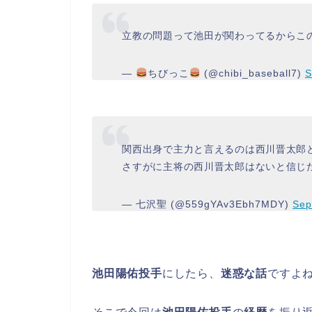
立教の問題って池田が関わってるからこ
—
ちびっこ
(@chibi_baseball7)
S
関西出身で主力と言えるのは西川晋太郎
さすがに主将の西川晋太郎はないと信じ
— 七沢聖 (@559gYAv3Ebh7MDY)
Sep
池田陽佑投手
にしたら、
迷惑な話
ですよ