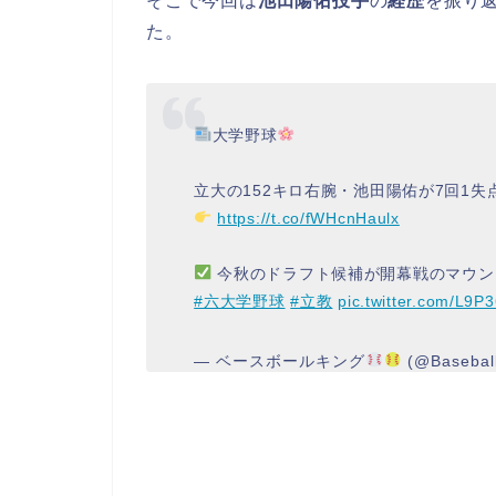
そこで今回は
池田陽佑投手
の
経歴
を振り
た。
大学野球
立大の152キロ右腕・池田陽佑が7回1
https://t.co/fWHcnHaulx
今秋のドラフト候補が開幕戦のマウン
#六大学野球
#立教
pic.twitter.com/L9
— ベースボールキング
(@Basebal