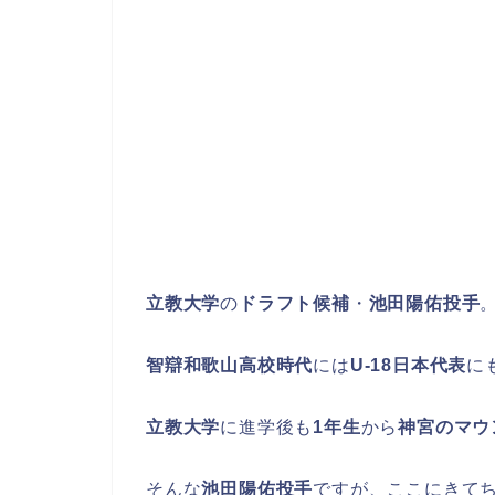
立教大学
の
ドラフト候補
・
池田陽佑投手
智辯和歌山高校時代
には
U-18日本代表
に
立教大学
に進学後も
1年生
から
神宮のマウ
そんな
池田陽佑投手
ですが、ここにきて