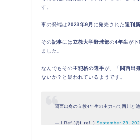
す。
事の発端は
2023年9月
に発売された
週刊
その
記事
には
立教大学野球部
の
4年生
が
下
ました。
なんでもその
主犯格の選手
が、
「関西出
ないか？と疑われているようです。
関西出身の立教4年生の主力って西川と
— I.Ref (@i_ref_)
September 29, 20