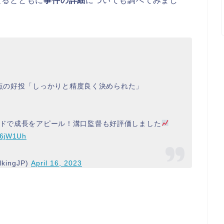
返るとともに
事件の詳細
についても調べてみまし
失点の好投「しっかりと精度良く決められた」
ドで成長をアピール！溝口監督も好評価しました
P36jW1Uh
lkingJP)
April 16, 2023