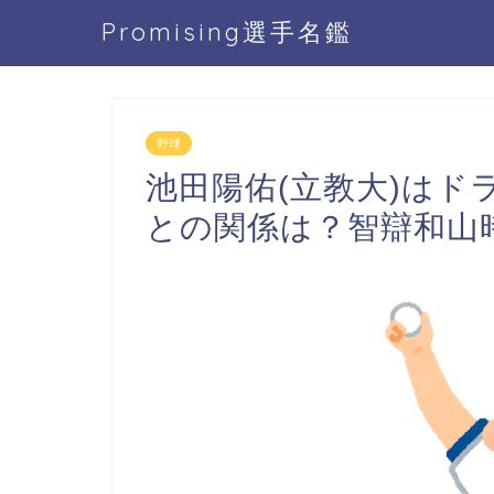
Promising選手名鑑
野球
池田陽佑(立教大)はド
との関係は？智辯和山