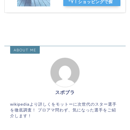
”Y！ショッピングで探
す”
ABOUT ME
スポブラ
wikipediaより詳しくをモットーに次世代のスター選手
を徹底調査！ プロアマ問わず、気になった選手をご紹
介します！