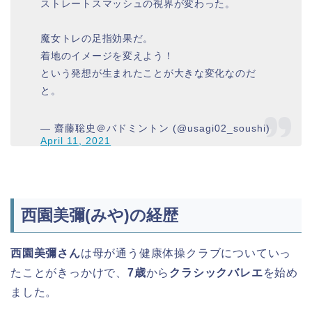
ストレートスマッシュの視界が変わった。
魔女トレの足指効果だ。
着地のイメージを変えよう！
という発想が生まれたことが大きな変化なのだ
と。
— 齋藤聡史＠バドミントン (@usagi02_soushi)
April 11, 2021
西園美彌(みや)の経歴
西園美彌さん
は母が通う健康体操クラブについていっ
たことがきっかけで、
7歳
から
クラシックバレエ
を始め
ました。