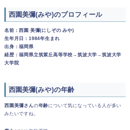
西園美彌(みや)のプロフィール
名前：西園 美彌(にしぞの みや)
生年月日：1984年生まれ
出身：福岡県
経歴：福岡県立筑紫丘高等学校→筑波大学→筑波大学
大学院
西園美彌(みや)の年齢
西園美彌さん
の
年齢
について気になっている人が多い
みたいですね。