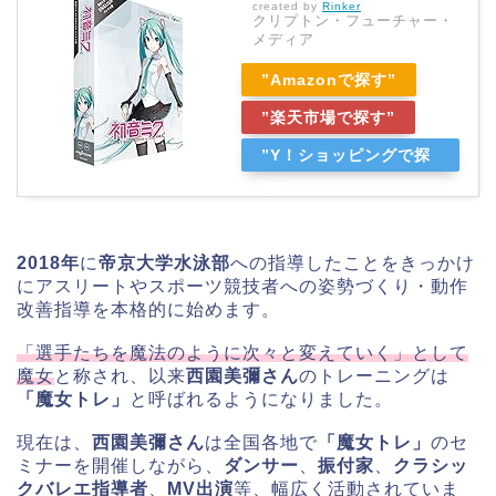
created by
Rinker
クリプトン・フューチャー・
メディア
”Amazonで探す”
”楽天市場で探す”
”Y！ショッピングで探
す”
2018年
に
帝京大学水泳部
への指導したことをきっかけ
にアスリートやスポーツ競技者への姿勢づくり・動作
改善指導を本格的に始めます。
「選手たちを魔法のように次々と変えていく」として
魔女
と称され、以来
西園美彌さん
のトレーニングは
「魔女トレ」
と呼ばれるようになりました。
現在は、
西園美彌さん
は全国各地で
「魔女トレ」
のセ
ミナーを開催しながら、
ダンサー
、
振付家
、
クラシッ
クバレエ指導者
、
MV出演
等、幅広く活動されていま