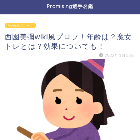
Promising選手名鑑
その他のスポーツ
西園美彌wiki風プロフ！年齢は？魔女
トレとは？効果についても！
2022年1月18日