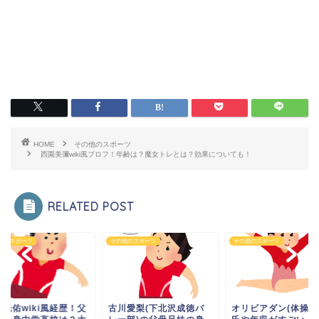
HOME
その他のスポーツ
西園美彌wiki風プロフ！年齢は？魔女トレとは？効果についても！
RELATED POST
他のスポーツ
その他のスポーツ
その他のスポーツ
平光佑wiki風経歴！父
古川愛梨(下北沢成徳バ
オリビアダン(体操)