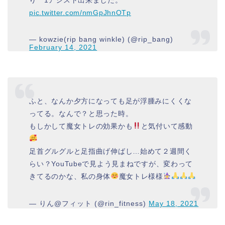
り 1アシスト出来ました。
pic.twitter.com/nmGpJhnOTp
— kowzie(rip bang winkle) (@rip_bang)
February 14, 2021
ふと、なんか夕方になっても足が浮腫みにくくな
ってる。なんで？と思った時。
もしかして魔女トレの効果かも
と気付いて感動
足首グルグルと足指曲げ伸ばし…始めて２週間く
らい？YouTubeで見よう見まねですが、変わって
きてるのかな、私の身体
魔女トレ様様
— りん@フィット (@rin_fitness)
May 18, 2021