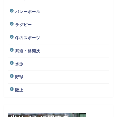
バレーボール
ラグビー
冬のスポーツ
武道・格闘技
水泳
野球
陸上