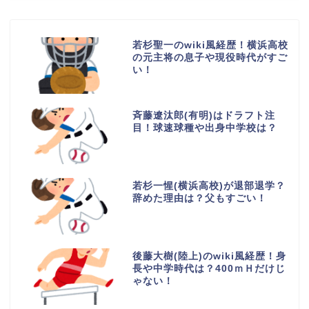
若杉聖一のwiki風経歴！横浜高校
の元主将の息子や現役時代がすご
い！
斉藤遼汰郎(有明)はドラフト注
目！球速球種や出身中学校は？
若杉一惺(横浜高校)が退部退学？
辞めた理由は？父もすごい！
後藤大樹(陸上)のwiki風経歴！身
長や中学時代は？400ｍＨだけじ
ゃない！