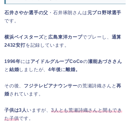
石井さやか選手の父
・石井琢朗さんは
元プロ野球選手
です。
横浜ベイスターズ
と
広島東洋カープ
でプレーし、
通算
2432安打
を記録しています。
1996年
には
アイドルグループCoCo
の
瀬能あづささん
と
結婚
しましたが、
4年後
に
離婚。
その後、
フジテレビアナウンサー
の荒瀬詩織さんと
再
婚
されています。
子供は3人
いますが、
3人とも荒瀬詩織さんと間もでき
た子供
です。