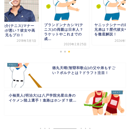
ブランドンナカシマ(テ
ヤニックシナーの両
貫陽介(テニス)マナー
ニス)の両親は日本人？
兄弟は？歴代彼女や
性格が悪い？彼女や高
ラケットやこれまでの
を徹底解説！
は？兄もプロ！
成...
2018年3月1日
2026年5
2020年2月25日
徳丸天晴(智辯和歌山)の父や弟もすご
い？ポルテとは？ドラフト注目！
小袖英人(明治大)は八戸学院光星出身の
イケメン陸上選手！進路はホンダ？彼...