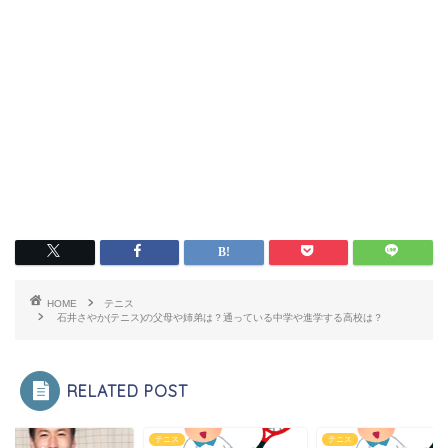
HOME
テニス
石井さやか(テニス)の父母や姉弟は？通っている中学や進学する高校は？
RELATED POST
ス
テニス
テニス