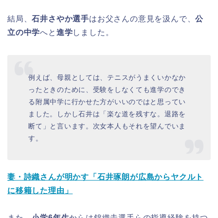
結局、
石井さやか選手
はお父さんの意見を汲んで、
公
立の中学
へと
進学
しました。
例えば、母親としては、テニスがうまくいかなか
ったときのために、受験をしなくても進学のでき
る附属中学に行かせた方がいいのではと思ってい
ました。しかし石井は「楽な道を残すな。退路を
断て」と言います。次女本人もそれを望んでいま
す。
妻・詩織さんが明かす「石井琢朗が広島からヤクルト
に移籍した理由」
また、
小学6年生
からは錦織圭選手らの指導経験を持つ