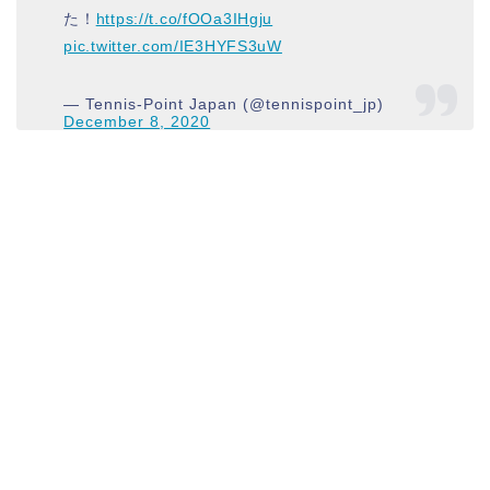
た！
https://t.co/fOOa3IHgju
pic.twitter.com/IE3HYFS3uW
— Tennis-Point Japan (@tennispoint_jp)
December 8, 2020