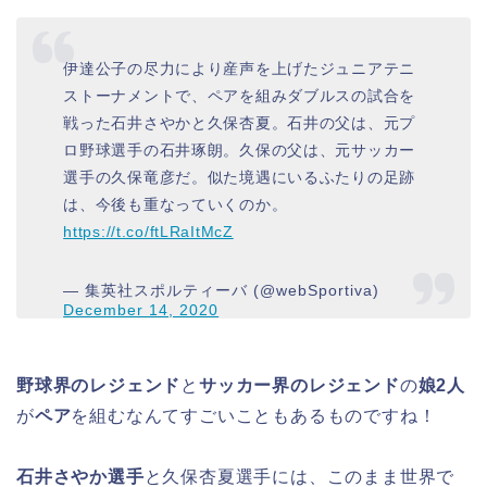
伊達公子の尽力により産声を上げたジュニアテニ
ストーナメントで、ペアを組みダブルスの試合を
戦った石井さやかと久保杏夏。石井の父は、元プ
ロ野球選手の石井琢朗。久保の父は、元サッカー
選手の久保竜彦だ。似た境遇にいるふたりの足跡
は、今後も重なっていくのか。
https://t.co/ftLRaItMcZ
— 集英社スポルティーバ (@webSportiva)
December 14, 2020
野球界のレジェンド
と
サッカー界のレジェンド
の
娘2人
が
ペア
を組むなんてすごいこともあるものですね！
石井さやか選手
と久保杏夏選手には、このまま世界で