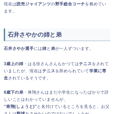
現在は
読売ジャイアンツ
の
野手総合コーチ
を務めてい
ます。
石井さやかの姉と弟
石井さやか選手
には
姉
と
弟
が一人ずついます。
3歳上の姉
・はる佳さんさんもかつては
テニス
をされて
いましたが、現在は
テニス
を辞められていて
学業に専
念
されているそうです。
8歳下の弟
・将翔さんはまだ小学生になったばかりで詳
しいことはわかっていませんが、
“将翔(しょうと)”
と名付けているところを見ると、お父
さんは
野球
をさせたいのではないでしょうか。