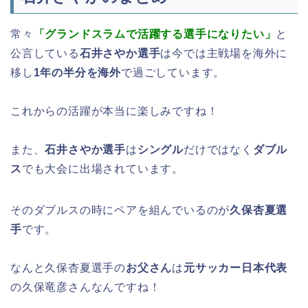
常々
「グランドスラムで活躍する選手になりたい」
と
公言している
石井さやか選手
は今では主戦場を海外に
移し
1年の半分を海外
で過ごしています。
これからの活躍が本当に楽しみですね！
また、
石井さやか選手
は
シングル
だけではなく
ダブル
ス
でも大会に出場されています。
そのダブルスの時にペアを組んでいるのが
久保杏夏選
手
です。
なんと久保杏夏選手の
お父さん
は
元サッカー日本代表
の久保竜彦さんなんですね！