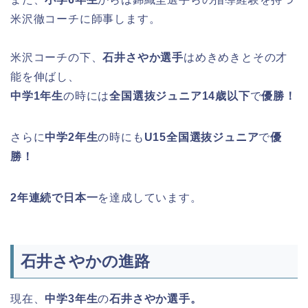
米沢徹コーチに師事します。
米沢コーチの下、
石井さやか選手
はめきめきとその才
能を伸ばし、
中学1年生
の時には
全国選抜ジュニア14歳以下
で
優勝！
さらに
中学2年生
の時にも
U15全国選抜ジュニア
で
優
勝！
2年連続で日本一
を達成しています。
石井さやかの進路
現在、
中学3年生
の
石井さやか選手。