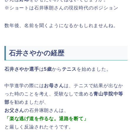
※ショートは石井琢朗さんの現役時代のポジション
数年後、名前を聞くようになるかもしれませんね。
石井さやかの経歴
石井さやか選手
は
5歳
から
テニス
を始めました。
中学進学の際には
お母さん
は、テニスで結果が出なか
った時のことを考え、受験なしで進める
青山学院中等
部
を勧めましたが、
お父さん
の石井琢朗さんは、
「楽な逃げ道を作るな。退路を断て」
と厳しく反論されたそうです。