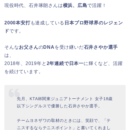
現役時代、
石井琢朗さんは
横浜、広島
で活躍！
2000本安打
も達成している
日本プロ野球界のレジェン
ド
です。
そんな
お父さん
の
DNA
を受け継いだ
石井さやか選手
は、
2018年、2019年と
2年連続で日本一
に輝くなど、活躍
を続けています。
先月、KTA杯関東ジュニアトーナメント 女子18歳
以下シングルスで優勝した石井さやか選手。
チームヨネザワの取材のときには、笑顔で、「テ
ニスするならテニスポイント」と書いてくれまし