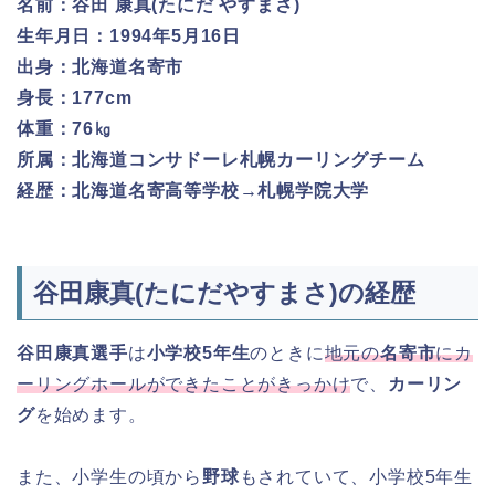
名前：谷田 康真(たにだ やすまさ)
生年月日：1994年5月16日
出身：北海道名寄市
身長：177cm
体重：76㎏
所属：北海道コンサドーレ札幌カーリングチーム
経歴：北海道名寄高等学校→札幌学院大学
谷田康真(たにだやすまさ)の経歴
谷田康真選手
は
小学校5年生
のときに
地元の
名寄市
にカ
ーリングホールができたことがきっかけ
で、
カーリン
グ
を始めます。
また、小学生の頃から
野球
もされていて、小学校5年生