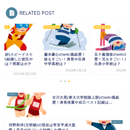
RELATED POST
スポーツ
冬のスポーツ
冬のスポーツ
藤木豪心のwiki風経歴！
五十嵐瑠奈のwiki風
亜里砂(スピードスケ
妹もすごい！身長や出身
歴！兄もすごい！身
ト)の結婚した彼氏や
中学高校は？
出身小学校は？
母妹は？実家はホテ
.
2026年2月2日
2026年2
2022年1月22日
古川大晃(東大大学院陸上部)のwiki風経
歴！身長体重や自己ベスト記録は...
河野和洋(元明徳)の現在は帝京平成大監