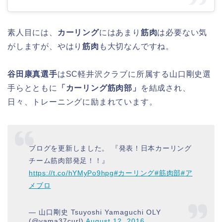
素人目には、
カーリング
にはあまり
筋肉
は必要ない気
がしますが、やはり
筋肉
も大切なんですね。
谷田康真選手
はSC軽井沢クラブに所属する山口剛史選
手らとともに
「カーリング筋肉部」
を結成され、
日々、トレーニングに励まれています。
ブログを更新しました。 『発表！日本カーリング
チーム筋肉部発足！！』
https://t.co/hYMyPo9hpg
#カーリング
#筋肉部
#ア
メブロ
— 山口剛史 Tsuyoshi Yamaguchi OLY
(@yama37curl)
August 12, 2016