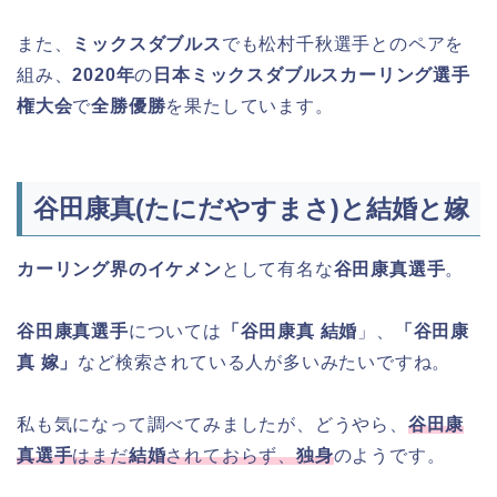
また、
ミックスダブルス
でも松村千秋選手とのペアを
組み、
2020年
の
日本ミックスダブルスカーリング選手
権大会
で
全勝優勝
を果たしています。
谷田康真(たにだやすまさ)と結婚と嫁
カーリング界のイケメン
として有名な
谷田康真選手
。
谷田康真選手
については
「谷田康真 結婚
」、
「谷田康
真 嫁」
など検索されている人が多いみたいですね。
私も気になって調べてみましたが、どうやら、
谷田康
真選手
はまだ
結婚
されておらず、
独身
のようです。