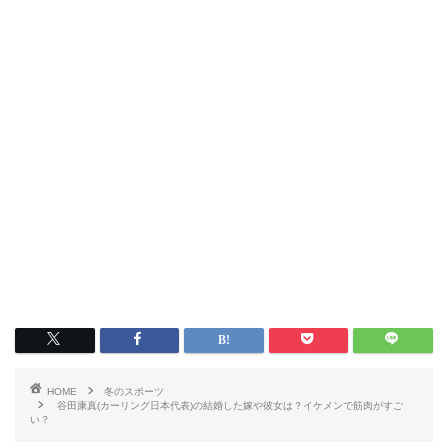
HOME
冬のスポーツ
谷田康真(カーリング日本代表)の結婚した嫁や彼女は？イケメンで筋肉がすご
い？