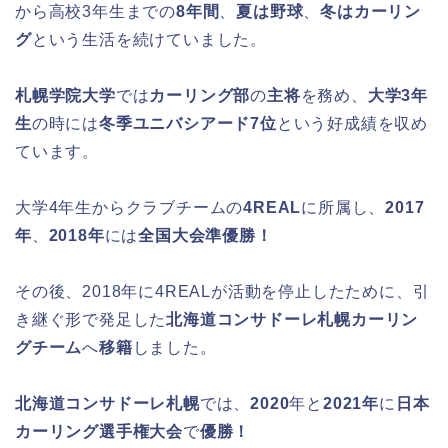
から高校3年生までの
8年間
、
夏は野球
、
冬はカーリン
グ
という生活を続けていました。
札幌学院大学
では
カーリング部
の
主将
を務め、
大学3年
生
の時には
冬季ユニバシアード7位
という好成績を収め
ています。
大学4年生からクラブチームの
4REAL
に所属し、
2017
年
、
2018年
には
全国大会準優勝！
その後、2018年に4REALが活動を停止したために、引
き継ぐ形で発足した
北海道コンサドーレ札幌カーリン
グチーム
へ
移籍
しました。
北海道コンサドーレ札幌
では、
2020
年と
2021年
に
日本
カーリング選手権大会
で
優勝！