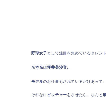
野球女子
として注目を集めているタレン
※本名
は
坪井美沙音。
モデル
のお仕事もされているだけあって
それなに
ピッチャー
をさせたら、なんと
最