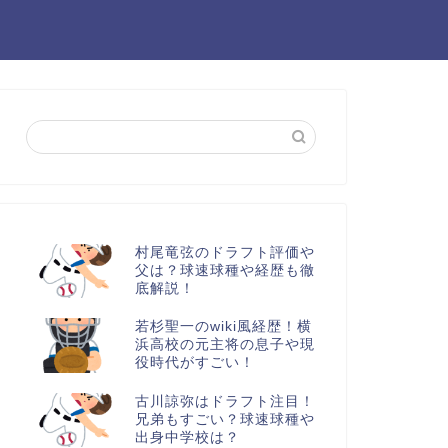
村尾竜弦のドラフト評価や
父は？球速球種や経歴も徹
底解説！
若杉聖一のwiki風経歴！横
浜高校の元主将の息子や現
役時代がすごい！
古川諒弥はドラフト注目！
兄弟もすごい？球速球種や
出身中学校は？