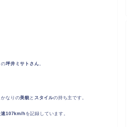
トの
坪井ミサトさん
。
、かなりの
美貌
と
スタイル
の持ち主です。
速107km/h
を記録しています。