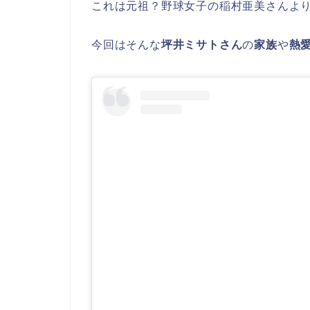
これは元祖？野球女子の稲村亜美さんよ
今回はそんな
坪井ミサトさん
の
家族
や
熱