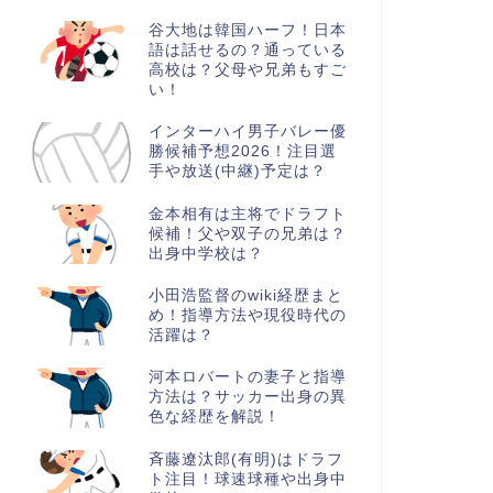
谷大地は韓国ハーフ！日本
語は話せるの？通っている
高校は？父母や兄弟もすご
い！
インターハイ男子バレー優
勝候補予想2026！注目選
手や放送(中継)予定は？
金本相有は主将でドラフト
候補！父や双子の兄弟は？
出身中学校は？
小田浩監督のwiki経歴まと
め！指導方法や現役時代の
活躍は？
河本ロバートの妻子と指導
方法は？サッカー出身の異
色な経歴を解説！
斉藤遼汰郎(有明)はドラフ
ト注目！球速球種や出身中