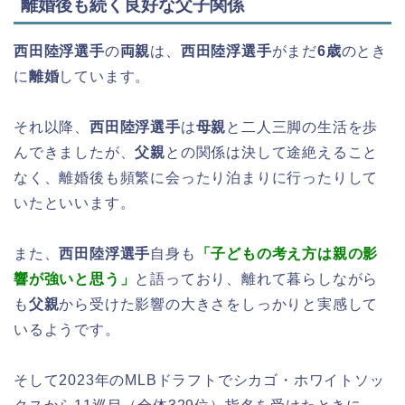
離婚後も続く良好な父子関係
西田陸浮選手
の
両親
は、
西田陸浮選手
がまだ
6歳
のとき
に
離婚
しています。
それ以降、
西田陸浮選手
は
母親
と二人三脚の生活を歩
んできましたが、
父親
との関係は決して途絶えること
なく、離婚後も頻繁に会ったり泊まりに行ったりして
いたといいます。
また、
西田陸浮選手
自身も
「子どもの考え方は親の影
響が強いと思う」
と語っており、離れて暮らしながら
も
父親
から受けた影響の大きさをしっかりと実感して
いるようです。
そして2023年のMLBドラフトでシカゴ・ホワイトソッ