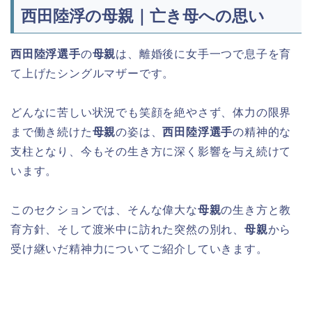
西田陸浮の母親｜亡き母への思い
西田陸浮選手
の
母親
は、離婚後に女手一つで息子を育
て上げたシングルマザーです。
どんなに苦しい状況でも笑顔を絶やさず、体力の限界
まで働き続けた
母親
の姿は、
西田陸浮選手
の精神的な
支柱となり、今もその生き方に深く影響を与え続けて
います。
このセクションでは、そんな偉大な
母親
の生き方と教
育方針、そして渡米中に訪れた突然の別れ、
母親
から
受け継いだ精神力についてご紹介していきます。