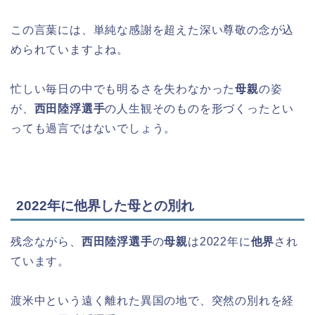
この言葉には、単純な感謝を超えた深い尊敬の念が込
められていますよね。
忙しい毎日の中でも明るさを失わなかった
母親
の姿
が、
西田陸浮選手
の人生観そのものを形づくったとい
っても過言ではないでしょう。
2022年に他界した母との別れ
残念ながら、
西田陸浮選手
の
母親
は2022年に
他界
され
ています。
渡米中という遠く離れた異国の地で、突然の別れを経