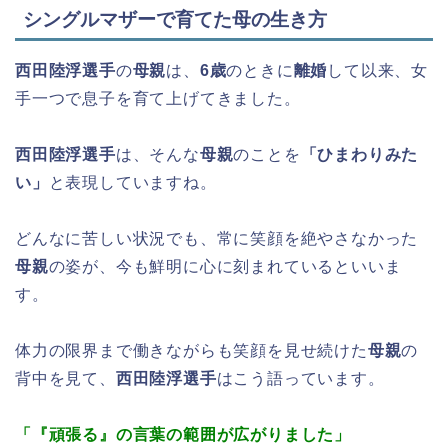
シングルマザーで育てた母の生き方
西田陸浮選手
の
母親
は、
6歳
のときに
離婚
して以来、女
手一つで息子を育て上げてきました。
西田陸浮選手
は、そんな
母親
のことを
「ひまわりみた
い」
と表現していますね。
どんなに苦しい状況でも、常に笑顔を絶やさなかった
母親
の姿が、今も鮮明に心に刻まれているといいま
す。
体力の限界まで働きながらも笑顔を見せ続けた
母親
の
背中を見て、
西田陸浮選手
はこう語っています。
「『頑張る』の言葉の範囲が広がりました」