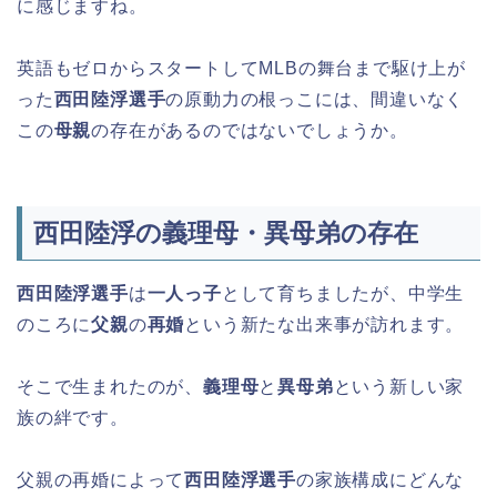
に感じますね。
英語もゼロからスタートしてMLBの舞台まで駆け上が
った
西田陸浮選手
の原動力の根っこには、間違いなく
この
母親
の存在があるのではないでしょうか。
西田陸浮の義理母・異母弟の存在
西田陸浮選手
は
一人っ子
として育ちましたが、中学生
のころに
父親
の
再婚
という新たな出来事が訪れます。
そこで生まれたのが、
義理母
と
異母弟
という新しい家
族の絆です。
父親の再婚によって
西田陸浮選手
の家族構成にどんな