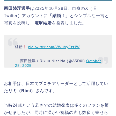
西田陸浮選手
は2025年10月28日、自身のX（旧
Twitter）アカウントに
「結婚！」
とシンプルな一言と
写真を投稿し、
電撃結婚
を発表しました。
結婚
pic.twitter.com/VWuAyFzzIW
— 西田陸浮 / Rikuu Nishida (@A5D0l)
October
28, 2025
お相手は、日本でプロチアリーダーとして活躍してい
た
リミ（Rimi）さん
です。
当時24歳という若さでの結婚発表は多くのファンを驚
かせましたが、同時に温かい祝福の声も数多く寄せら