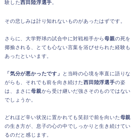
験した
西田陸浮選手
。
その悲しみは計り知れないものがあったはずです。
さらに、大学野球の試合中に対戦相手から
母親
の死を
揶揄される、とても心ない言葉を浴びせられた経験も
あったといいます。
「気分が悪かったです」
と当時の心境を率直に語りな
がらも、それでも前を向き続けた
西田陸浮選手
の姿
は、まさに
母親
から受け継いだ強さそのものではない
でしょうか。
どれほど辛い状況に置かれても笑顔で前を向いた
母親
の生き方が、息子の心の中でしっかりと生き続けてい
るのだと感じます。