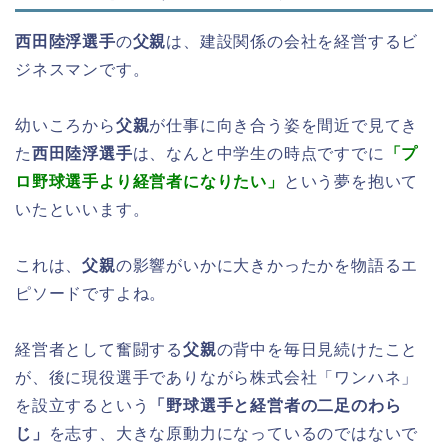
西田陸浮選手
の
父親
は、建設関係の会社を経営するビ
ジネスマンです。
幼いころから
父親
が仕事に向き合う姿を間近で見てき
た
西田陸浮選手
は、なんと中学生の時点ですでに
「プ
ロ野球選手より経営者になりたい」
という夢を抱いて
いたといいます。
これは、
父親
の影響がいかに大きかったかを物語るエ
ピソードですよね。
経営者として奮闘する
父親
の背中を毎日見続けたこと
が、後に現役選手でありながら株式会社「ワンハネ」
を設立するという
「野球選手と経営者の二足のわら
じ」
を志す、大きな原動力になっているのではないで