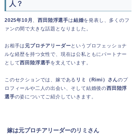
人？
2025年10月
、
西田陸浮選手
は
結婚
を発表し、多くのフ
ァンの間で大きな話題となりました。
お相手は
元プロチアリーダー
というプロフェッショナ
ルな経歴を持つ女性で、現在は公私ともにパートナー
として
西田陸浮選手
を支えています。
このセクションでは、嫁である
リミ（Rimi）さん
のプ
ロフィールや二人の出会い、そして結婚後の
西田陸浮
選手
の姿についてご紹介していきます。
嫁は元プロチアリーダーのリミさん