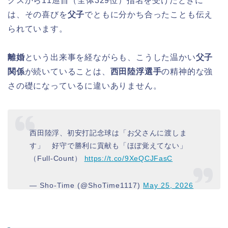
クスから11巡目（全体329位）指名を受けたときに
は、その喜びを
父子
でともに分かち合ったことも伝え
られています。
離婚
という出来事を経ながらも、こうした温かい
父子
関係
が続いていることは、
西田陸浮選手
の精神的な強
さの礎になっているに違いありません。
西田陸浮、初安打記念球は「お父さんに渡しま
す」 好守で勝利に貢献も「ほぼ覚えてない」
（Full-Count）
https://t.co/9XeQCJFasC
— Sho-Time (@ShoTime1117)
May 25, 2026