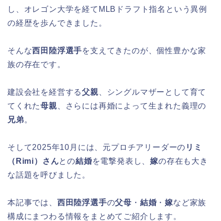
し、オレゴン大学を経てMLBドラフト指名という異例
の経歴を歩んできました。
そんな
西田陸浮選手
を支えてきたのが、個性豊かな家
族の存在です。
建設会社を経営する
父親
、シングルマザーとして育て
てくれた
母親
、さらには再婚によって生まれた義理の
兄弟
。
そして2025年10月には、元プロチアリーダーの
リミ
（Rimi）さん
との
結婚
を電撃発表し、
嫁
の存在も大き
な話題を呼びました。
本記事では、
西田陸浮選手
の
父母
・
結婚
・
嫁
など家族
構成にまつわる情報をまとめてご紹介します。