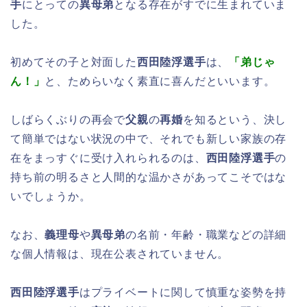
手
にとっての
異母弟
となる存在がすでに生まれていま
した。
初めてその子と対面した
西田陸浮選手
は、
「弟じゃ
ん！」
と、ためらいなく素直に喜んだといいます。
しばらくぶりの再会で
父親
の
再婚
を知るという、決し
て簡単ではない状況の中で、それでも新しい家族の存
在をまっすぐに受け入れられるのは、
西田陸浮選手
の
持ち前の明るさと人間的な温かさがあってこそではな
いでしょうか。
なお、
義理母
や
異母弟
の名前・年齢・職業などの詳細
な個人情報は、現在公表されていません。
西田陸浮選手
はプライベートに関して慎重な姿勢を持