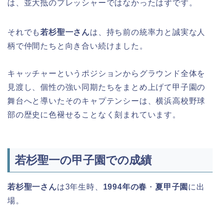
は、並大抵のプレッシャーではなかったはずです。
それでも
若杉聖一さん
は、持ち前の統率力と誠実な人
柄で仲間たちと向き合い続けました。
キャッチャーというポジションからグラウンド全体を
見渡し、個性の強い同期たちをまとめ上げて甲子園の
舞台へと導いたそのキャプテンシーは、横浜高校野球
部の歴史に色褪せることなく刻まれています。
若杉聖一の甲子園での成績
若杉聖一さん
は3年生時、
1994年の春
・
夏甲子園
に出
場。