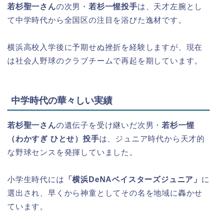
若杉聖一さん
の次男・
若杉一惺投手
は、天才左腕とし
て中学時代から全国区の注目を浴びた逸材です。
横浜高校入学後に予期せぬ挫折を経験しますが、現在
は社会人野球のクラブチームで再起を期しています。
中学時代の華々しい実績
若杉聖一さん
の遺伝子を受け継いだ次男・
若杉一惺
（わかすぎ ひとせ）投手
は、ジュニア時代から天才的
な野球センスを発揮していました。
小学生時代には
「横浜DeNAベイスターズジュニア」
に
選出され、早くから神童としてその名を地域に轟かせ
ています。