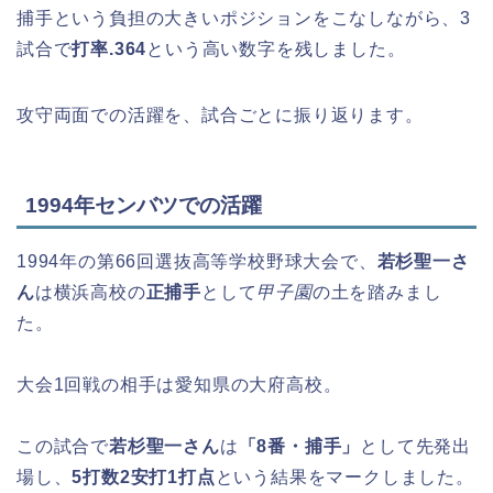
捕手という負担の大きいポジションをこなしながら、3
試合で
打率.364
という高い数字を残しました。
攻守両面での活躍を、試合ごとに振り返ります。
1994年センバツでの活躍
1994年の第66回選抜高等学校野球大会で、
若杉聖一さ
ん
は横浜高校の
正捕手
として
甲子園
の土を踏みまし
た。
大会1回戦の相手は愛知県の大府高校。
この試合で
若杉聖一さん
は
「8番・捕手」
として先発出
場し、
5打数2安打1打点
という結果をマークしました。