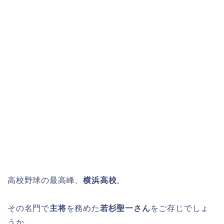
高校野球の最高峰、
横浜高校
。
その名門で
主将
を務めた
若杉聖一さん
をご存じでしょ
うか。