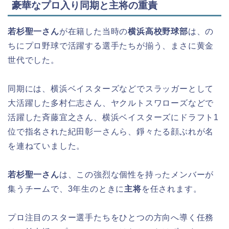
豪華なプロ入り同期と主将の重責
若杉聖一さん
が在籍した当時の
横浜高校野球部
は、の
ちにプロ野球で活躍する選手たちが揃う、まさに黄金
世代でした。
同期には、横浜ベイスターズなどでスラッガーとして
大活躍した多村仁志さん、ヤクルトスワローズなどで
活躍した斉藤宜之さん、横浜ベイスターズにドラフト1
位で指名された紀田彰一さんら、錚々たる顔ぶれが名
を連ねていました。
若杉聖一さん
は、この強烈な個性を持ったメンバーが
集うチームで、3年生のときに
主将
を任されます。
プロ注目のスター選手たちをひとつの方向へ導く任務