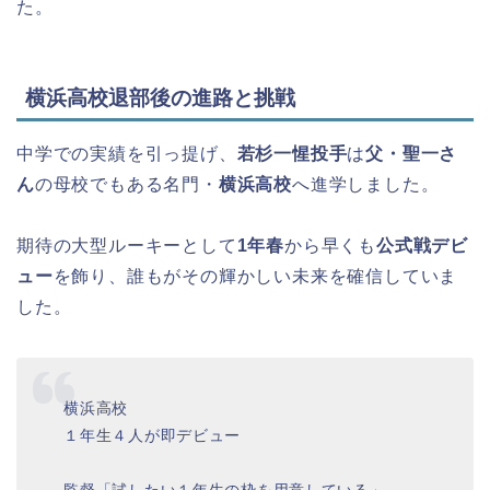
た。
横浜高校退部後の進路と挑戦
中学での実績を引っ提げ、
若杉一惺投手
は
父・聖一さ
ん
の母校でもある名門・
横浜高校
へ進学しました。
期待の大型ルーキーとして
1年春
から早くも
公式戦デビ
ュー
を飾り、誰もがその輝かしい未来を確信していま
した。
横浜高校
１年生４人が即デビュー