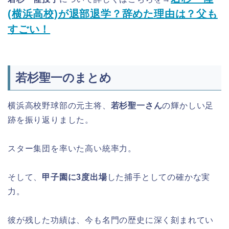
(横浜高校)が退部退学？辞めた理由は？父も
すごい！
若杉聖一のまとめ
横浜高校野球部の元主将、
若杉聖一さん
の輝かしい足
跡を振り返りました。
スター集団を率いた高い統率力。
そして、
甲子園に3度出場
した捕手としての確かな実
力。
彼が残した功績は、今も名門の歴史に深く刻まれてい