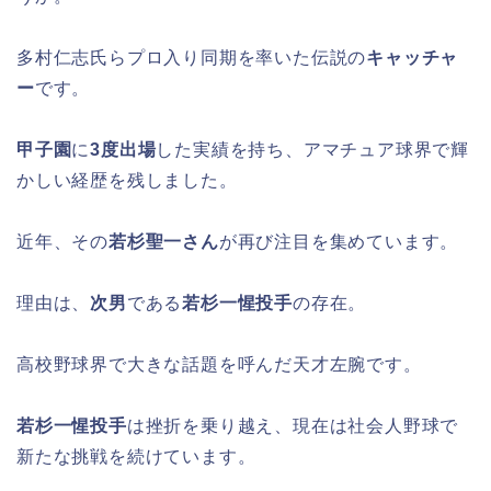
多村仁志氏らプロ入り同期を率いた伝説の
キャッチャ
ー
です。
甲子園
に
3度出場
した実績を持ち、アマチュア球界で輝
かしい経歴を残しました。
近年、その
若杉聖一さん
が再び注目を集めています。
理由は、
次男
である
若杉一惺投手
の存在。
高校野球界で大きな話題を呼んだ天才左腕です。
若杉一惺投手
は挫折を乗り越え、現在は社会人野球で
新たな挑戦を続けています。