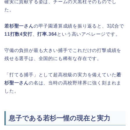
確実に貢献する姿は、チームの大黒柱そのものでし
た。
若杉聖一さん
の甲子園通算成績を振り返ると、3試合で
11打数4安打
、
打率.364
という高いアベレージです。
守備の負担が最も大きい捕手でこれだけの打撃成績を
残せる選手は、全国的にも稀有な存在です。
「打てる捕手」として超高校級の実力を備えていた
若
杉聖一さん
の名は、当時の高校野球界に強く刻まれま
した。
息子である若杉一惺の現在と実力