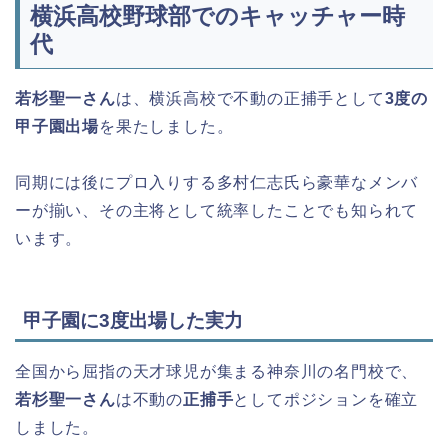
横浜高校野球部でのキャッチャー時
代
若杉聖一さん
は、横浜高校で不動の正捕手として
3度の
甲子園出場
を果たしました。
同期には後にプロ入りする多村仁志氏ら豪華なメンバ
ーが揃い、その主将として統率したことでも知られて
います。
甲子園に3度出場した実力
全国から屈指の天才球児が集まる神奈川の名門校で、
若杉聖一さん
は不動の
正捕手
としてポジションを確立
しました。