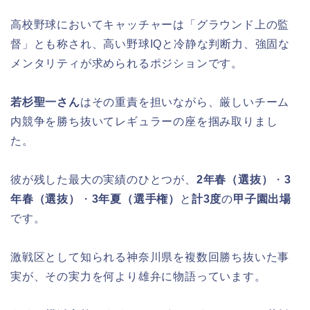
高校野球においてキャッチャーは「グラウンド上の監
督」とも称され、高い野球IQと冷静な判断力、強固な
メンタリティが求められるポジションです。
若杉聖一さん
はその重責を担いながら、厳しいチーム
内競争を勝ち抜いてレギュラーの座を掴み取りまし
た。
彼が残した最大の実績のひとつが、
2年春（選抜）
・
3
年春（選抜）
・
3年夏（選手権）
と
計3度
の
甲子園出場
です。
激戦区として知られる神奈川県を複数回勝ち抜いた事
実が、その実力を何より雄弁に物語っています。