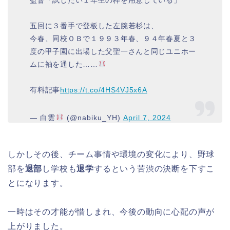
監督「試したい１年生の枠を用意している」
五回に３番手で登板した左腕若杉は、
今春、同校ＯＢで１９９３年春、９４年春夏と３
度の甲子園に出場した父聖一さんと同じユニホー
ムに袖を通した……
有料記事
https://t.co/4HS4VJ5x6A
— 白雲
(@nabiku_YH)
April 7, 2024
しかしその後、チーム事情や環境の変化により、野球
部を
退部
し学校も
退学
するという苦渋の決断を下すこ
とになります。
一時はその才能が惜しまれ、今後の動向に心配の声が
上がりました。