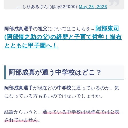
— しりあるさん (@ay222000)
May 25, 2026
阿部東司
阿部成真選手
の
祖父
についてはこちらを→
(阿部慎之助の父)の経歴と子育て哲学！掛布
とともに甲子園へ！
阿部成真が通う中学校はどこ？
阿部成真選手
が現在どの
中学校
に通っているのか、気
になっている方も多いのではないでしょうか。
結論からいうと、
通っている中学校は現時点では公表
されていません
。