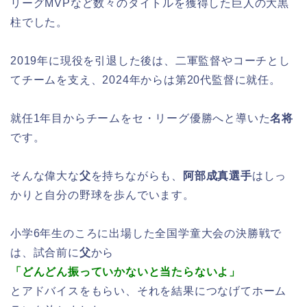
リーグMVPなど数々のタイトルを獲得した巨人の大黒
柱でした。
2019年に現役を引退した後は、二軍監督やコーチとし
てチームを支え、2024年からは第20代監督に就任。
就任1年目からチームをセ・リーグ優勝へと導いた
名将
です。
そんな偉大な
父
を持ちながらも、
阿部成真選手
はしっ
かりと自分の野球を歩んでいます。
小学6年生のころに出場した全国学童大会の決勝戦で
は、試合前に
父
から
「どんどん振っていかないと当たらないよ」
とアドバイスをもらい、それを結果につなげてホーム