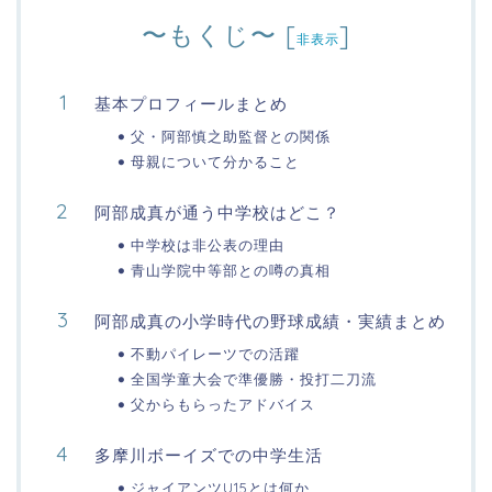
〜もくじ〜
[
]
非表示
基本プロフィールまとめ
父・阿部慎之助監督との関係
母親について分かること
阿部成真が通う中学校はどこ？
中学校は非公表の理由
青山学院中等部との噂の真相
阿部成真の小学時代の野球成績・実績まとめ
不動パイレーツでの活躍
全国学童大会で準優勝・投打二刀流
父からもらったアドバイス
多摩川ボーイズでの中学生活
ジャイアンツU15とは何か