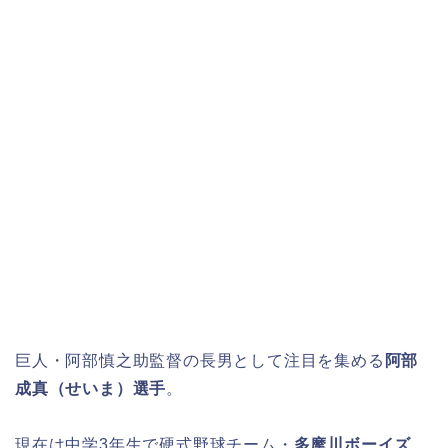
巨人・阿部慎之助監督の長男として注目を集める
阿部
成真（せいま）選手
。
現在は中学3年生で硬式野球チーム・
多摩川ボーイズ