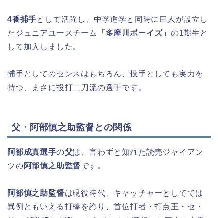
4番捕手
として活躍し、中学進学と同時に巨人が設立し
たジュニアユースチーム
「多摩川ボーイズ」
の1期生と
して加入しました。
捕手としてのセンスはもちろん、投手としても実力を
持つ、まさに投打二刀流の選手です。
父・阿部慎之助監督との関係
阿部成真選手
の
父
は、言わずと知れた読売ジャイアン
ツの
阿部慎之助監督
です。
阿部慎之助監督
は現役時代、キャッチャーとしてでは
異例ともいえる打棒を誇り、首位打者・打点王・セ・