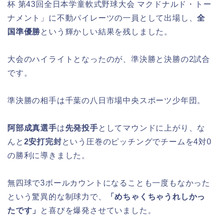
杯 第43回全日本学童軟式野球大会 マクドナルド・トー
ナメント」に不動パイレーツの一員として出場し、
全
国準優勝
という輝かしい結果を残しました。
大会のハイライトとなったのが、準決勝と決勝の2試合
です。
準決勝の相手は千葉の八日市場中央スポーツ少年団。
阿部成真選手
は
先発投手
としてマウンドに上がり、な
んと
2安打完封
という圧巻のピッチングでチームを4対0
の勝利に導きました。
無四球で3ボールカウントになることも一度もなかった
という驚異的な制球力で、
「めちゃくちゃうれしかっ
たです」
と喜びを爆発させていました。