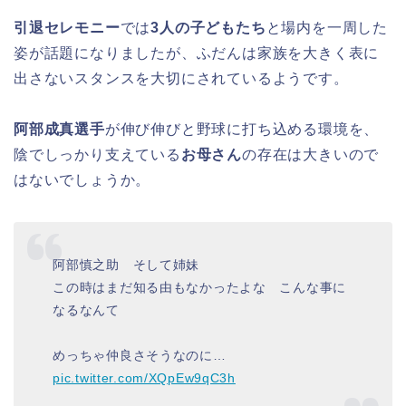
引退セレモニー
では
3人の子どもたち
と場内を一周した
姿が話題になりましたが、ふだんは家族を大きく表に
出さないスタンスを大切にされているようです。
阿部成真選手
が伸び伸びと野球に打ち込める環境を、
陰でしっかり支えている
お母さん
の存在は大きいので
はないでしょうか。
阿部慎之助 そして姉妹
この時はまだ知る由もなかったよな こんな事に
なるなんて
めっちゃ仲良さそうなのに…
pic.twitter.com/XQpEw9qC3h