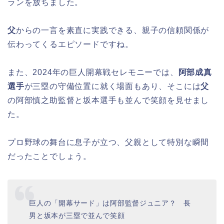
ランを放ちました。
父
からの一言を素直に実践できる、親子の信頼関係が
伝わってくるエピソードですね。
また、2024年の巨人開幕戦セレモニーでは、
阿部成真
選手
が三塁の守備位置に就く場面もあり、そこには
父
の阿部慎之助監督と坂本選手も並んで笑顔を見せまし
た。
プロ野球の舞台に息子が立つ、父親として特別な瞬間
だったことでしょう。
巨人の「開幕サード」は阿部監督ジュニア？ 長
男と坂本が三塁で並んで笑顔