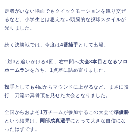
走者がいない場面でもクイックモーションを織り交ぜ
るなど、小学生とは思えない頭脳的な投球スタイルが
光りました。
続く決勝戦では、今度は
4番捕手
として出場。
1対3と追いかける4回、右中間へ
大会3本目となるソロ
ホームラン
を放ち、1点差に詰め寄りました。
投手
としても4回からマウンドに上がるなど、まさに投
打二刀流の真骨頂を見せた大会となりました。
全国からおよそ1万チームが参加するこの大会で
準優勝
という結果は、
阿部成真選手
にとって大きな自信にな
ったはずです。