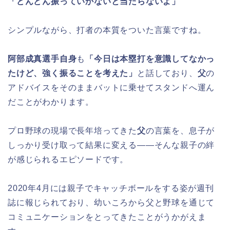
「どんどん振っていかないと当たらないよ」
シンプルながら、打者の本質をついた言葉ですね。
阿部成真選手自身
も
「今日は本塁打を意識してなかっ
たけど、強く振ることを考えた」
と話しており、
父
の
アドバイスをそのままバットに乗せてスタンドへ運ん
だことがわかります。
プロ野球の現場で長年培ってきた
父
の言葉を、息子が
しっかり受け取って結果に変える——そんな親子の絆
が感じられるエピソードです。
2020年4月には親子でキャッチボールをする姿が週刊
誌に報じられており、幼いころから父と野球を通じて
コミュニケーションをとってきたことがうかがえま