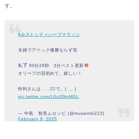
す。
#みさとシティハーフマラソン
夫婦でアベック優勝ならず笑
私
80分28秒 3分ベスト更新
オリーブの冠初めて。嬉しい！
怜利さんは……▸⃞で。( .ˬ. )
pic.twitter.com/L0oX0tpMGL
— 中島 智美ムセンビ (@musembi223)
February 9, 2025