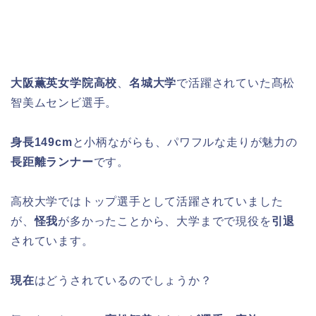
大阪薫英女学院高校
、
名城大学
で活躍されていた髙松
智美ムセンビ選手。
身長149cm
と小柄ながらも、パワフルな走りが魅力の
長距離ランナー
です。
高校大学ではトップ選手として活躍されていました
が、
怪我
が多かったことから、大学までで現役を
引退
されています。
現在
はどうされているのでしょうか？