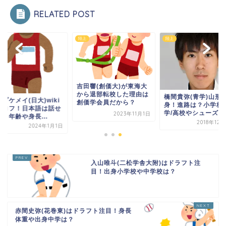
RELATED POST
陸上
陸上
吉田響(創価大)が東海大
から退部転校した理由は
橋間貴弥(青学)山形
プケメイ(日大)wiki
創価学会員だから？
身！進路は？小学校/
プロフ！日本語は話せ
学/高校やシューズも..
2023年11月1日
？年齢や身長...
2018年12
2024年1月1日
入山唯斗(二松学舎大附)はドラフト注
目！出身小学校や中学校は？
赤間史弥(花巻東)はドラフト注目！身長
体重や出身中学は？