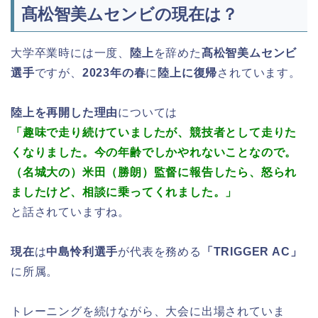
髙松智美ムセンビの現在は？
大学卒業時には一度、
陸上
を辞めた
髙松智美ムセンビ
選手
ですが、
2023年の春
に
陸上に復帰
されています。
陸上を再開した理由
については
「趣味で走り続けていましたが、競技者として走りた
くなりました。今の年齢でしかやれないことなので。
（名城大の）米田（勝朗）監督に報告したら、怒られ
ましたけど、相談に乗ってくれました。」
と話されていますね。
現在
は
中島怜利選手
が代表を務める
「TRIGGER AC」
に所属。
トレーニングを続けながら、大会に出場されていま