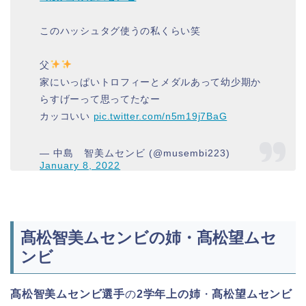
このハッシュタグ使うの私くらい笑
父
家にいっぱいトロフィーとメダルあって幼少期か
らすげーって思ってたなー
カッコいい
pic.twitter.com/n5m19j7BaG
— 中島 智美ムセンビ (@musembi223)
January 8, 2022
髙松智美ムセンビの姉・髙松望ムセ
ンビ
髙松智美ムセンビ選手
の
2学年上の姉
・
髙松望ムセンビ