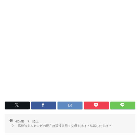
HOME
陸上
髙松智美ムセンビの現在は競技復帰？父母や姉は？結婚した夫は？