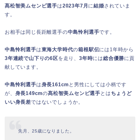
髙松智美ムセンビ選手
は
2023年7月
に
結婚
されていま
す。
お相手は同じ長距離選手の
中島怜利選手
です。
中島怜利選手
は
東海大学時代
の
箱根駅伝
には1年時から
3年連続で山下りの6区
を走り、
3年時
には
総合優勝
に貢
献しています。
中島怜利選手
は
身長161cm
と男性にしては小柄です
が、
身長149cm
の
髙松智美ムセンビ選手
とは
ちょうど
いい身長差
ではないでしょうか。
先月、25歳になりました。