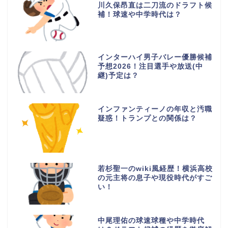
川久保昂直は二刀流のドラフト候
補！球速や中学時代は？
インターハイ男子バレー優勝候補
予想2026！注目選手や放送(中
継)予定は？
インファンティーノの年収と汚職
疑惑！トランプとの関係は？
若杉聖一のwiki風経歴！横浜高校
の元主将の息子や現役時代がすご
い！
中尾理佑の球速球種や中学時代