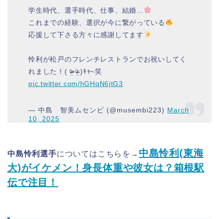
学生時代、選手時代、仕事、結婚…
これまでの経験、選択が今に繋がっている
応援して下さる方々に感謝してます
怜利が松戸のフレンチレストランでお祝いしてく
れました！( ᵒ̴̶̷̤◦ᵒ̴̶̷̤ )ｷｬ~笑
pic.twitter.com/hGHqN6jtG3
— 中島 智美ムセンビ (@musembi223)
March
10, 2025
中島怜利(東海
中島怜利選手
についてはこちらを→
大)がイケメン！身長体重や彼女は？箱根駅
伝で注目！