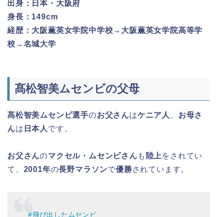
出身：日本・大阪府
身長：149cm
経歴：大阪薫英女学院中学校→大阪薫英女学院高等学
校→名城大学
髙松智美ムセンビの父母
髙松智美ムセンビ選手
の
お父さん
は
ケニア人
、
お母さ
ん
は
日本人
です。
お父さん
の
マクセル・ムセンビさん
も
陸上
をされてい
て、
2001年
の
長野マラソン
で
優勝
されています。
#飛び出したムセンビ