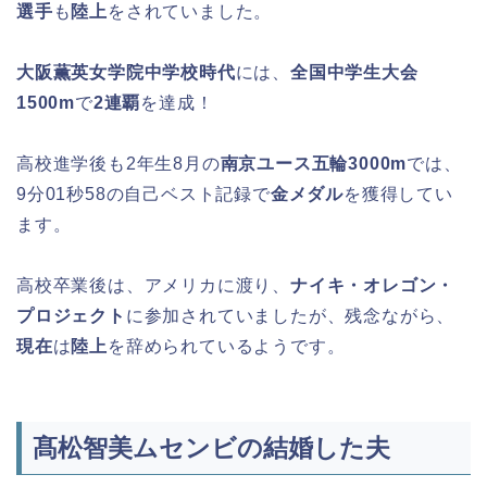
選手
も
陸上
をされていました。
大阪薫英女学院中学校時代
には、
全国中学生大会
1500m
で
2連覇
を達成！
高校進学後も2年生8月の
南京ユース五輪3000m
では、
9分01秒58の自己ベスト記録で
金メダル
を獲得してい
ます。
高校卒業後は、アメリカに渡り、
ナイキ・オレゴン・
プロジェクト
に参加されていましたが、残念ながら、
現在
は
陸上
を辞められているようです。
髙松智美ムセンビの結婚した夫