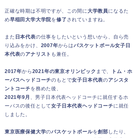
正確な時期は不明ですが、この間に
大学教員
になるた
め
早稲田大学大学院
を
修了
されていますね。
また
日本代表
の仕事をしたいという想いから、自ら売
り込みをかけ、
2007年
からは
バスケットボール女子日
本代表
の
アナリスト
も兼任。
2017年
から
2021年の東京オリンピック
まで、
トム・ホ
ーバスヘッドコーチ
のもとで
女子日本代表
の
アシスタ
ントコーチ
を務めた後、
2021年9月
、男子日本代表ヘッドコーチに就任するホ
ーバスの後任として
女子日本代表ヘッドコーチ
に就任
しました。
東京医療保健大学
の
バスケットボール
を
創部
したり、