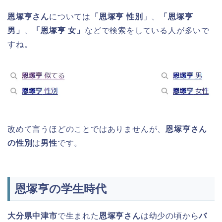
恩塚亨さん
については
「恩塚亨 性別
」、
「恩塚亨
男」
、
「恩塚亨 女」
などで検索をしている人が多いで
すね。
改めて言うほどのことではありませんが、
恩塚亨さん
の性別
は
男性
です。
恩塚亨の学生時代
大分県中津市
で生まれた
恩塚亨さん
は幼少の頃から
バ