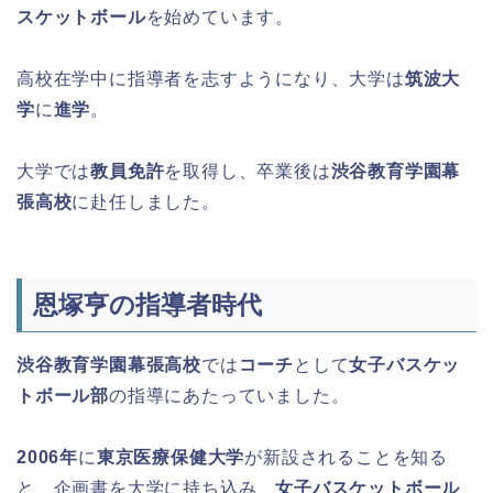
スケットボール
を始めています。
高校在学中に指導者を志すようになり、大学は
筑波大
学
に
進学
。
大学では
教員免許
を取得し、卒業後は
渋谷教育学園幕
張高校
に赴任しました。
恩塚亨の指導者時代
渋谷教育学園幕張高校
では
コーチ
として
女子バスケッ
トボール部
の指導にあたっていました。
2006年
に
東京医療保健大学
が新設されることを知る
と、企画書を大学に持ち込み、
女子バスケットボール