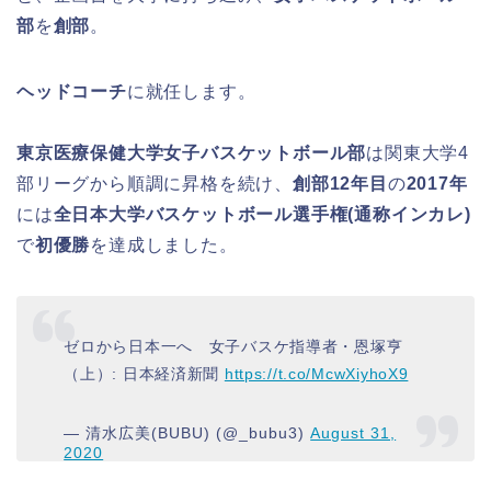
部
を
創部
。
ヘッドコーチ
に就任します。
東京医療保健大学女子バスケットボール部
は関東大学4
部リーグから順調に昇格を続け、
創部12年目
の
2017年
には
全日本大学バスケットボール選手権(通称インカレ)
で
初優勝
を達成しました。
ゼロから日本一へ 女子バスケ指導者・恩塚亨
（上）: 日本経済新聞
https://t.co/McwXiyhoX9
— 清水広美(BUBU) (@_bubu3)
August 31,
2020