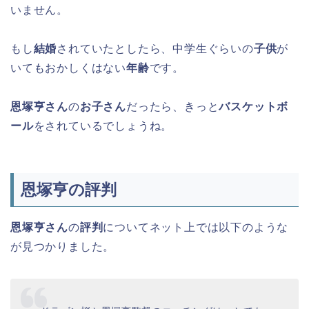
いません。
もし
結婚
されていたとしたら、中学生ぐらいの
子供
が
いてもおかしくはない
年齢
です。
恩塚亨さん
の
お子さん
だったら、きっと
バスケットボ
ール
をされているでしょうね。
恩塚亨の評判
恩塚亨さん
の
評判
について
ネット上では以下のような
が見つかりました。