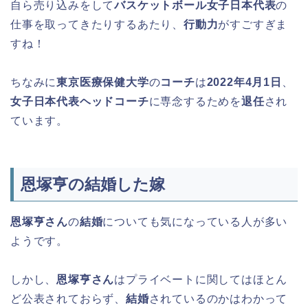
自ら売り込みをして
バスケットボール女子日本代表
の
仕事を取ってきたりするあたり、
行動力
がすごすぎま
すね！
ちなみに
東京医療保健大学
の
コーチ
は
2022年4月1日
、
女子日本代表ヘッドコーチ
に専念するためを
退任
され
ています。
恩塚亨の結婚した嫁
恩塚亨さん
の
結婚
についても気になっている人が多い
ようです。
しかし、
恩塚亨さん
はプライベートに関してはほとん
ど公表されておらず、
結婚
されているのかはわかって