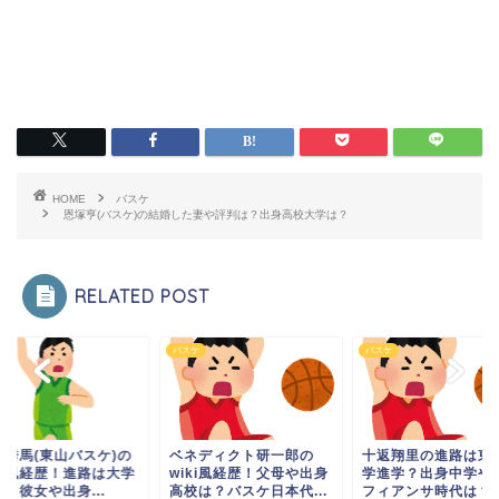
HOME
バスケ
恩塚亨(バスケ)の結婚した妻や評判は？出身高校大学は？
RELATED POST
ケ
バスケ
バスケ
部秀馬(東山バスケ)の
ベネディクト研一郎の
十返翔里の進路は東
iki風経歴！進路は大学
wiki風経歴！父母や出身
学進学？出身中学や
？彼女や出身...
高校は？バスケ日本代...
フィアンサ時代は？