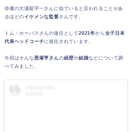
俳優の大浦龍宇一さんに似ていると言われることがあ
るほどの
イケメンな監督
さんです。
トム・ホーバスさんの後任として
2021年
から
女子日本
代表ヘッドコーチ
に就任されています。
今回はそんな
恩塚亨さん
の
経歴
や
結婚
などについて調
べてみました。