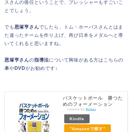
スさんの後任ということで、プレッシャーもすごいこ
とでしょう。
でも
恩塚亨さん
でしたら、トム・ホーバスさんとはま
た違ったチームを作り上げ、再び日本をメダルへと導
いてくれると思いますね。
恩塚亨さん
の
指導法
について興味がある方はこちらの
本
や
DVD
がお勧めです↓
バスケットボール 勝つた
めのフォーメーション
created by
Rinker
Kindle
”Amazonで探す”