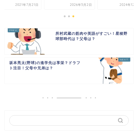
2021年7月21日
2026年5月2日
2024年12
所村武蔵の筋肉や英語がすごい！星稜野
球部時代は？父母は？
坂本亮太(野球)の進学先は享栄？ドラフ
ト注目！父母や兄弟は？