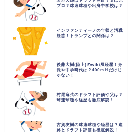
岩本大輝はドラフト注目！父は元
プロ？球速球種や出身中学校は？
インファンティーノの年収と汚職
疑惑！トランプとの関係は？
後藤大樹(陸上)のwiki風経歴！身
長や中学時代は？400ｍＨだけじ
ゃない！
村尾竜弦のドラフト評価や父は？
球速球種や経歴も徹底解説！
古賀友樹の球速球種や経歴は？進
路とドラフト評価も徹底解説！