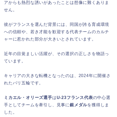
アからも熱烈な誘いがあったことは想像に難くありま
せん。
彼がフランスを選んだ背景には、同国が誇る育成環境
への信頼や、若き才能を歓迎する代表チームのカルチ
ャーに惹かれた部分が大きいとされています。
近年の目覚ましい活躍が、その選択の正しさを物語っ
ています。
キャリアの大きな転機となったのは、2024年に開催さ
れたパリ五輪です。
ミカエル・オリーズ選手
は
U-23フランス代表
の中心選
手としてチームを牽引し、見事に
銀メダル
を獲得しま
した。