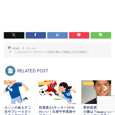
HOME
サッカー
ミカエルオリーズがフランス代表を選んだ理由は？父や兄弟は？
RELATED POST
カー
サッカー
サッカー
渡ネルソンの妹もすご
松窪真心(サッカー)がか
野村政孝(ロアッソ熊
？彼女やプレースタイ
わいい！出身中学高校や
の嫁は？結婚して双