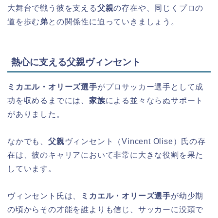
大舞台で戦う彼を支える
父親
の存在や、同じくプロの
道を歩む
弟
との関係性に迫っていきましょう。
熱心に支える父親ヴィンセント
ミカエル・オリーズ選手
がプロサッカー選手として成
功を収めるまでには、
家族
による並々ならぬサポート
がありました。
なかでも、
父親
ヴィンセント（Vincent Olise）氏の存
在は、彼のキャリアにおいて非常に大きな役割を果た
しています。
ヴィンセント氏は、
ミカエル・オリーズ選手
が幼少期
の頃からその才能を誰よりも信じ、サッカーに没頭で