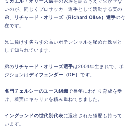
ミカエル・オリーズ選手
の家族を語るうえで欠かせな
いのが、同じくプロサッカー選手として活動する実の
弟
、
リチャード・オリーズ（Richard Olise）選手
の存
在です。
兄に負けず劣らずの高いポテンシャルを秘めた逸材と
して知られています。
弟
の
リチャード・オリーズ選手
は2004年生まれで、ポ
ジションは
ディフェンダー（DF）
です。
名門チェルシーのユース組織
で長年にわたり育成を受
け、着実にキャリアを積み重ねてきました。
イングランドの世代別代表
に選出された経歴も持って
います。