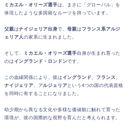
ミカエル・オリーズ選手
は、まさに「グローバル」を
体現したような多国籍なルーツを持っています。
父親
は
ナイジェリア出身
で、
母親
は
フランス系アルジ
ェリア人
の家系に生まれました。
そして、
ミカエル・オリーズ選手
自身が生まれ育った
のは
イングランド・ロンドン
です。
この血縁関係により、彼は
イングランド
、
フランス
、
ナイジェリア
、ア
ルジェリア
という4つの国の代表資格
を同時に有することになりました。
幼少期から異なる文化や多様な価値観に触れて育った
環境が、彼の国際的な視野を育んだと考えられます。