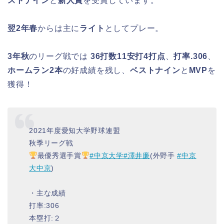
ストナイン
と
新人賞
を受賞しています。
翌2年春
からは主に
ライト
としてプレー。
3年秋
のリーグ戦では
36打数11安打4打点
、
打率.306
、
ホームラン2本
の好成績を残し、
ベストナイン
と
MVP
を
獲得！
2021年度愛知大学野球連盟
秋季リーグ戦
最優秀選手賞
#中京大学
#澤井廉
(外野手
#中京
大中京
)
・主な成績
打率:306
本塁打:２