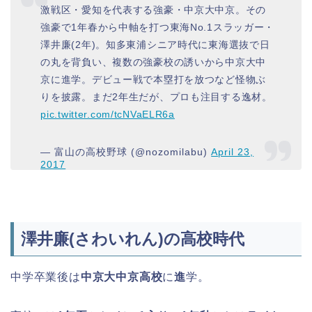
激戦区・愛知を代表する強豪・中京大中京。その
強豪で1年春から中軸を打つ東海No.1スラッガー・
澤井廉(2年)。知多東浦シニア時代に東海選抜で日
の丸を背負い、複数の強豪校の誘いから中京大中
京に進学。デビュー戦で本塁打を放つなど怪物ぶ
りを披露。まだ2年生だが、プロも注目する逸材。
pic.twitter.com/tcNVaELR6a
— 富山の高校野球 (@nozomilabu)
April 23,
2017
澤井廉(さわいれん)の高校時代
中学卒業後は
中京大中京高校
に
進
学。