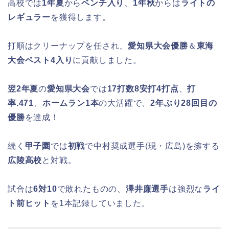
高校では
1年夏
から
ベンチ入り
、
1年秋
からは
ライトの
レギュラー
を獲得します。
打順はクリーナップを任され、
愛知県大会優勝
＆
東海
大会ベスト4入り
に貢献しました。
翌2年夏
の
愛知県大会
では
17打数8安打4打点
、
打
率.471
、
ホームラン1本
の大活躍で、
2年ぶり28回目の
優勝
を達成！
続く
甲子園
では
初戦
で中村奨成選手(現・広島)を擁する
広陵高校
と対戦。
試合は
6対10
で敗れたものの、
澤井廉選手
は強烈な
ライ
ト前ヒット
を1本記録していました。