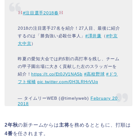
#注目選手2018春
2018の注目選手27名を紹介！27人目、最後に紹介
するのは「勝負強い必殺仕事人」
#澤井廉
（
#中京
大中京
）
昨夏の愛知大会では約5割の高打率を残し、チーム
の甲子園出場に大きく貢献した左のスラッガーを
紹介！
https://t.co/Et0JV1NASb
#高校野球
#ドラ
フト候補
pic.twitter.com/0H3LRHrVUq
— タイムリーWEB (@timelyweb)
February 20,
2018
2年秋
の新チームからは
主将
を務めるとともに、打順は
4番
を任されます。