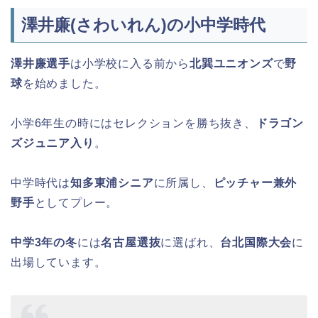
澤井廉(さわいれん)の小中学時代
澤井廉選手
は小学校に入る前から
北巽ユニオンズ
で
野
球
を始めました。
小学6年生の時にはセレクションを勝ち抜き、
ドラゴン
ズジュニア入り
。
中学時代は
知多東浦シニア
に所属し、
ピッチャー兼外
野手
としてプレー。
中学3年の冬
には
名古屋選抜
に選ばれ、
台北国際大会
に
出場しています。