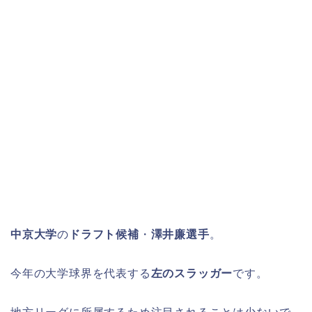
中京大学
の
ドラフト候補
・
澤井廉選手
。
今年の大学球界を代表する
左のスラッガー
です。