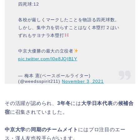
四死球:12
各校が厳しくマークしたことを物語る四死球数。
しかし、集中力を切らすことはなく本塁打２はい
ずれもサヨナラ本塁打
中京大優勝の最大の立役者
pic.twitter.com/I0e8JQIB1Y
— 梅本 憲(ベースボールライター)
(@weedsspirit211)
November 3, 2021
その活躍が認められ、
3年冬
には
大学日本代表
の
候補合
宿
に召集されていました。
中京大学
の
同期のチームメイト
にはプロ注目のエー
ス・漢人友也投手らがいます。