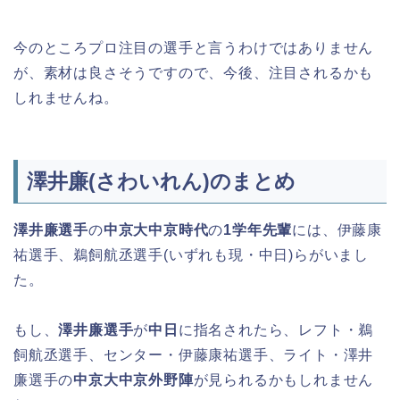
今のところプロ注目の選手と言うわけではありません
が、素材は良さそうですので、今後、注目されるかも
しれませんね。
澤井廉(さわいれん)のまとめ
澤井廉選手
の
中京大中京時代
の
1学年先輩
には、伊藤康
祐選手、鵜飼航丞選手(いずれも現・中日)らがいまし
た。
もし、
澤井廉選手
が
中日
に指名されたら、レフト・鵜
飼航丞選手、センター・伊藤康祐選手、ライト・澤井
廉選手の
中京大中京外野陣
が見られるかもしれません