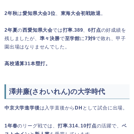
2年秋
は
愛知県大会3位
、
東海大会初戦敗退
。
2年夏
の
西愛知県大会
では
打率.389
、
6打点
の好成績を
残しましたが、
準々決勝
で
至学館
に
7対9
で敗れ、甲子
園出場はなりませんでした。
高校通算31本塁打。
澤井廉(さわいれん)の大学時代
中京大学進学後
は入学直後から
DH
として試合に出場。
1年春
のリーグ戦では、
打率.314
､
10打点
の活躍で、
ベ