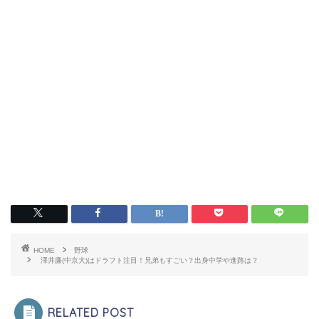
HOME
野球
澤井廉(中京大)はドラフト注目！兄弟もすごい？出身中学や進路は？
RELATED POST