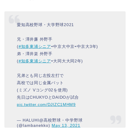
愛知高校野球・大学野球2021
兄・澤井廉 外野手
(
#知多東浦シニア
⇨中京大中京⇨中京大3年)
弟・澤井楽 外野手
(
#知多東浦シニア
⇨大同大大同2年)
兄弟とも同じ左投左打で
高校では同じ金属バット
(ミズノ Vコング02を使用)
先日はCHUKYOとDAIDOが試合
pic.twitter.com/DJIZC1MHM9
— HALUHI@高校野球・中学野球
(@Iambanekko)
May 13, 2021