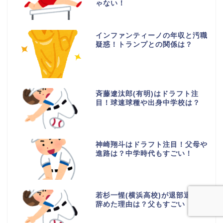
ゃない！
インファンティーノの年収と汚職
疑惑！トランプとの関係は？
斉藤遼汰郎(有明)はドラフト注
目！球速球種や出身中学校は？
神崎翔斗はドラフト注目！父母や
進路は？中学時代もすごい！
若杉一惺(横浜高校)が退部退学？
辞めた理由は？父もすごい！