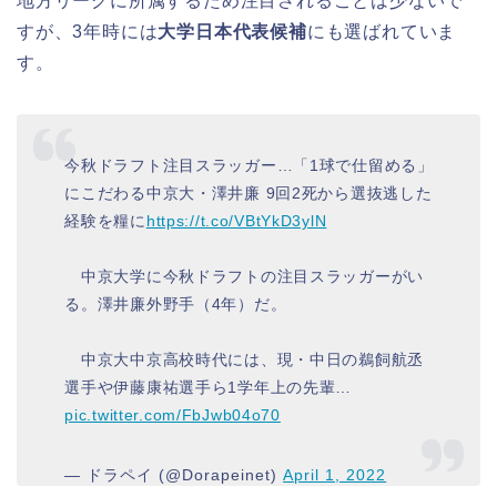
地方リーグに所属するため注目されることは少ないで
すが、3年時には
大学日本代表候補
にも選ばれていま
す。
今秋ドラフト注目スラッガー…「1球で仕留める」
にこだわる中京大・澤井廉 9回2死から選抜逃した
経験を糧に
https://t.co/VBtYkD3ylN
中京大学に今秋ドラフトの注目スラッガーがい
る。澤井廉外野手（4年）だ。
中京大中京高校時代には、現・中日の鵜飼航丞
選手や伊藤康祐選手ら1学年上の先輩…
pic.twitter.com/FbJwb04o70
— ドラペイ (@Dorapeinet)
April 1, 2022