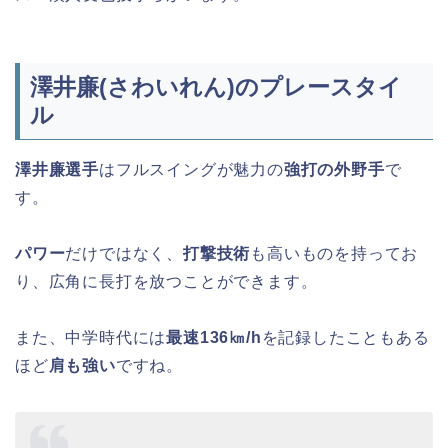
澤井廉(さわいれん)のプレースタイ
ル
澤井廉選手
はフルスイングが魅力の
強打の外野手
で
す。
パワー
だけではなく、
打撃技術
も高いものを持ってお
り、広角に長打を放つことができます。
また、中学時代には
最速136㎞/h
を記録したこともある
ほど
肩も強い
ですね。