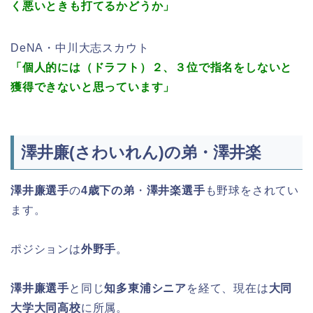
く悪いときも打てるかどうか」
DeNA・中川大志スカウト
「個人的には（ドラフト）２、３位で指名をしないと
獲得できないと思っています」
澤井廉(さわいれん)の弟・澤井楽
澤井廉選手
の
4歳下の弟
・
澤井楽選手
も野球をされてい
ます。
ポジションは
外野手
。
澤井廉選手
と同じ
知多東浦シニア
を経て、現在は
大同
大学大同高校
に所属。