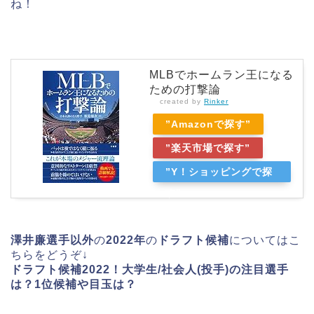
ね！
MLBでホームラン王になる
ための打撃論
created by
Rinker
”Amazonで探す”
”楽天市場で探す”
”Y！ショッピングで探
す”
澤井廉選手以外
の
2022年
の
ドラフト候補
についてはこ
ちらをどうぞ↓
ドラフト候補2022！大学生/社会人(投手)の注目選手
は？1位候補や目玉は？