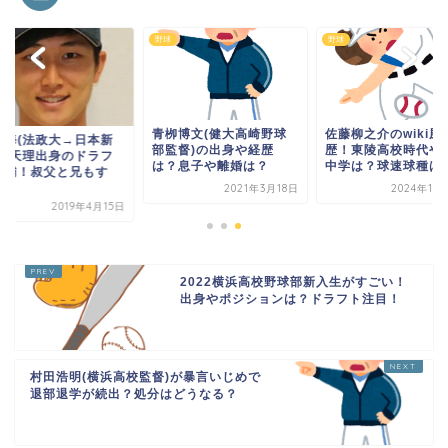
野球
野球
青栁博文(健大高崎野球
佐藤柳之介のwiki風
曳海(法政大→日本新
部監督)の出身や経歴
歴！東陵高校時代や
)は天理出身のドラフ
は？息子や離婚は？
中学は？球速球種は
候補！叔父と兄もす
.
2021年3月18日
2024年10
2019年4月15日
2022横浜高校野球部新入生がすごい！
出身やポジションは？ドラフト注目！
村田浩明(横浜高校監督)が暴言いじめで
退部退学が続出？処分はどうなる？