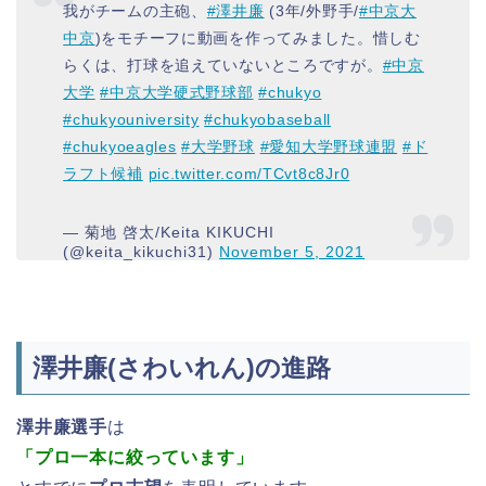
我がチームの主砲、
#澤井廉
(3年/外野手/
#中京大
中京
)をモチーフに動画を作ってみました。惜しむ
らくは、打球を追えていないところですが。
#中京
大学
#中京大学硬式野球部
#chukyo
#chukyouniversity
#chukyobaseball
#chukyoeagles
#大学野球
#愛知大学野球連盟
#ド
ラフト候補
pic.twitter.com/TCvt8c8Jr0
— 菊地 啓太/Keita KIKUCHI
(@keita_kikuchi31)
November 5, 2021
澤井廉(さわいれん)の進路
澤井廉選手
は
「プロ一本に絞っています」